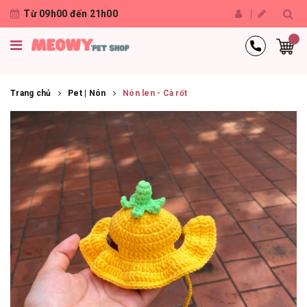
Từ 09h00 đến 21h00
Trang chủ
Pet | Nón
Nón len - Cà rốt