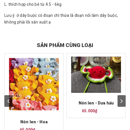
L: thích hợp cho bé từ 4.5 - 6kg
Lưu ý: ở dây buộc có đoạn chỉ thừa là đoạn nối làm dây buộc,
không phải lỗi sản xuất ạ
SẢN PHẨM CÙNG LOẠI
Nón len - Dưa hấu
65.000₫
Nón len - Hoa
65.000₫