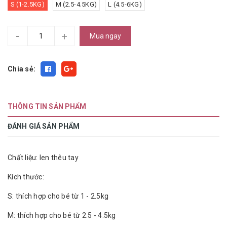
S (1-2.5KG)
M (2.5-4.5KG)
L (4.5-6KG)
-
+
Mua ngay
Chia sẻ:
THÔNG TIN SẢN PHẨM
ĐÁNH GIÁ SẢN PHẨM
Chất liệu: len thêu tay
Kích thước:
S: thích hợp cho bé từ 1 - 2.5kg
M: thích hợp cho bé từ 2.5 - 4.5kg