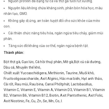
Nguồn protein đa dạng từ cá và thịt gà tươi rút xương.
Nguyên liệu không chứa kháng sinh, phân bón hóa học, màu
nhân tạo, GMO.
Không gây dị ứng, an toàn tuyệt đối cho sức khỏe của mèo
con.
Cải thiện chức năng tiêu hóa, ngăn ngừa tiêu chảy, giảm mùi
phân.
Tăng sức đề kháng của cơ thể, ngăn ngừa bệnh tật.
Thành phần:
Bột thịt gà, Gạo lức, Cá hồi thuỷ phân, Mỡ gà,Bột củ cải đường,
Dầu cá, Nhuyễn thể khô,
Chiết xuất Yuccaschidigera, Methionin, Taurine, Muối khô,
Fructooligosaccharide, Axit Alginic, Hắc mai biển, Hạt anh thảo,
Cà rốt, Rau mùi, Rau bina, Canxi Phốtphát, Lactobacillus,
Vitamin C, Vitamin E, Vitamin A, Vitamin D3, Vitamin B1, Vitamin
B2, Vitamin B6, Vitamin B12, Biotin, Axit Pantothenic, Axit Folic,
Axit Nicotinic, Fe, Cu, Zn, Se, Mn, Co, I.