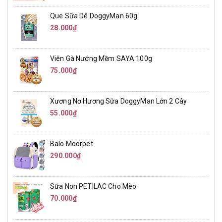
Que Sữa Dê DoggyMan 60g
28.000₫
Viên Gà Nướng Mềm SAYA 100g
75.000₫
Xương Nơ Hương Sữa DoggyMan Lớn 2 Cây
55.000₫
Balo Moorpet
290.000₫
Sữa Non PETILAC Cho Mèo
70.000₫