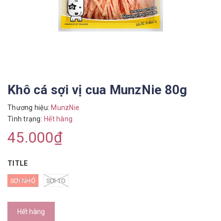
Khô cá sợi vị cua MunzNie 80g
Thương hiệu:
MunzNie
Tình trạng:
Hết hàng
45.000₫
TITLE
SỢI NHỎ
SỢI TO
Hết hàng