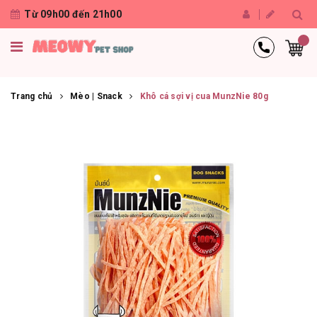
Từ 09h00 đến 21h00
Trang chủ
Mèo | Snack
Khô cá sợi vị cua MunzNie 80g