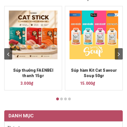
Súp thưởng FAENBEI
Súp hầm Kit Cat Savour
thanh 15gr
Soup 50gr
3.000₫
15.000₫
DANH MỤC