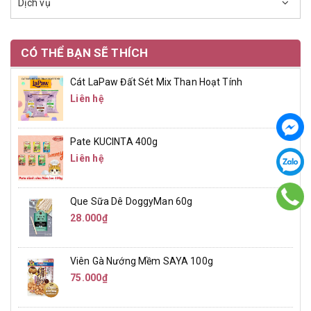
Dịch vụ
CÓ THỂ BẠN SẼ THÍCH
Cát LaPaw Đất Sét Mix Than Hoạt Tính
Liên hệ
Pate KUCINTA 400g
Liên hệ
Que Sữa Dê DoggyMan 60g
28.000₫
Viên Gà Nướng Mềm SAYA 100g
75.000₫