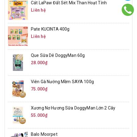
Cát LaPaw Đất Sét Mix Than Hoạt Tính
Liên hệ
Pate KUCINTA 400g
Liên hệ
Que Sữa Dê DoggyMan 60g
28.000₫
Viên Gà Nướng Mềm SAYA 100g
75.000₫
Xương Nơ Hương Sữa DoggyMan Lớn 2 Cây
55.000₫
Balo Moorpet