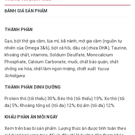
ĐÁNH GIÁ SẢN PHẨM
THÀNH PHẦN
Gạo, bột thịt gia cầm, lúa mì, bã nành, mỡ gia cầm (nguồn tự
nhiên của Omega 3&6), bột cá hồi, dầu cá (chứa DHA), Taurine,
khoáng chất, vitamins, Soldium Disulfate, Monocalcium
Phosphate, Calcium Carbonate, muối, chất bảo quản, chất
chống oxi hóa, chất làm ngon miệng, chiết xuất
Yucca
Schidigera
.
THÀNH PHẦN DINH DƯỠNG
Protein thô (tối thiểu) 30%; Béo thô (tối thiểu) 10%; Xơ thô (tối
đa) 5%; Khoáng tổng số (tối đa) 12%; Độ ẩm (tối đa) 12%.
KHẨU PHẦN ĂN MỖI NGÀY
Xem trên bao bì sản phẩm. Lượng thức ăn được tính toán theo