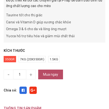
Được thiết kế bởi các chuyên gia tại Pháp để đảm bảo dinh dư
ỡng chất lượng cao cho mèo
Taurine tốt cho thị giác
Canxi và Vitamin D giúp xương chắc khỏe
Omega 3 & 6 cho da và lông óng mượt
Yucca hỗ trợ tiêu hóa và giảm mùi chất thải
KÍCH THƯỚC
350GR
7KG (20X350GR)
1.5KG
-
+
Mua ngay
Chia sẻ:
THÔNG TIN SẢN PHẨM