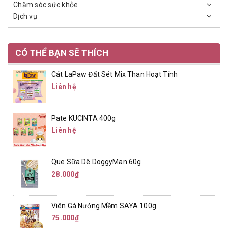
Chăm sóc sức khỏe
Dịch vụ
CÓ THỂ BẠN SẼ THÍCH
Cát LaPaw Đất Sét Mix Than Hoạt Tính
Liên hệ
Pate KUCINTA 400g
Liên hệ
Que Sữa Dê DoggyMan 60g
28.000₫
Viên Gà Nướng Mềm SAYA 100g
75.000₫