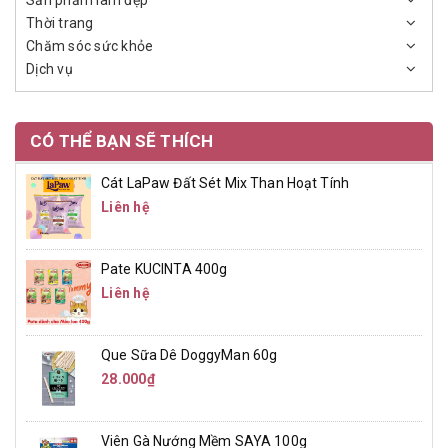
Sản phẩm làm đẹp
Thời trang
Chăm sóc sức khỏe
Dịch vụ
CÓ THỂ BẠN SẼ THÍCH
Cát LaPaw Đất Sét Mix Than Hoạt Tính
Liên hệ
Pate KUCINTA 400g
Liên hệ
Que Sữa Dê DoggyMan 60g
28.000₫
Viên Gà Nướng Mềm SAYA 100g