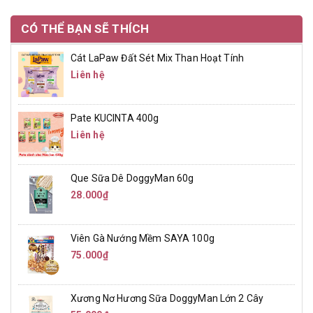
CÓ THỂ BẠN SẼ THÍCH
Cát LaPaw Đất Sét Mix Than Hoạt Tính
Liên hệ
Pate KUCINTA 400g
Liên hệ
Que Sữa Dê DoggyMan 60g
28.000₫
Viên Gà Nướng Mềm SAYA 100g
75.000₫
Xương Nơ Hương Sữa DoggyMan Lớn 2 Cây