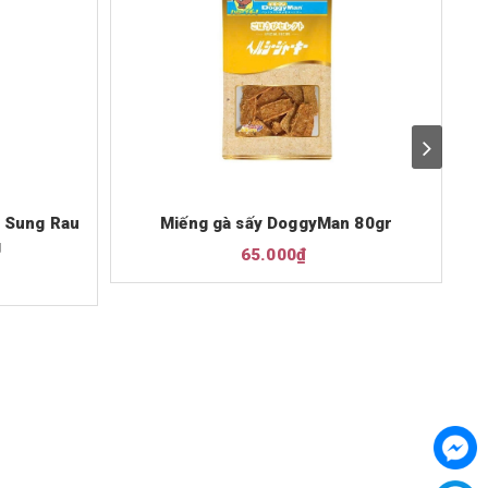
 Sung Rau
Miếng gà sấy DoggyMan 80gr
T
g
65.000₫