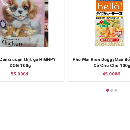
Canxi cuộn thịt gà HIGHPY
Phô Mai Viên DoggyMan Bổ
DOG 100g
Củ Cho Chó 100
55.000₫
45.000₫