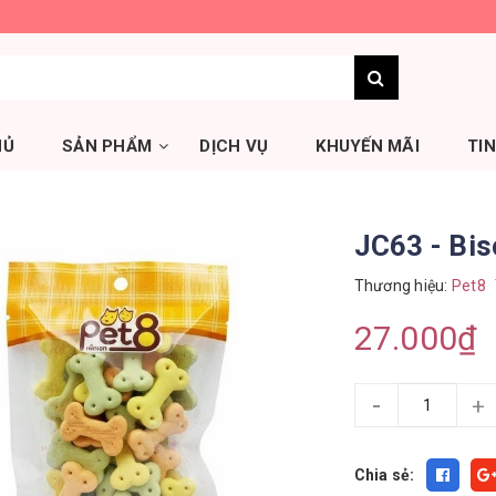
HỦ
SẢN PHẨM
DỊCH VỤ
KHUYẾN MÃI
TI
r
JC63 - Bis
Thương hiệu:
Pet8
27.000₫
-
+
Chia sẻ: