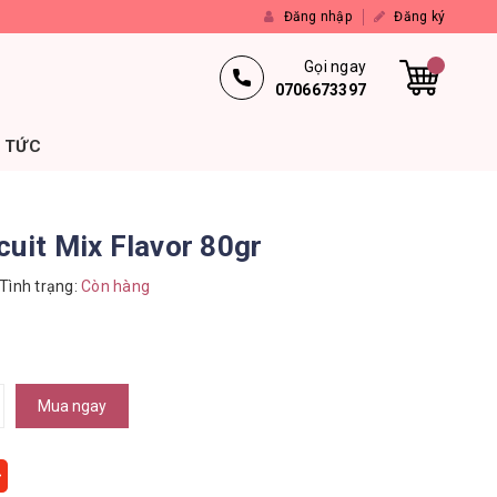
Đăng nhập
Đăng ký
Gọi ngay
0706673397
N TỨC
cuit Mix Flavor 80gr
Tình trạng:
Còn hàng
Mua ngay