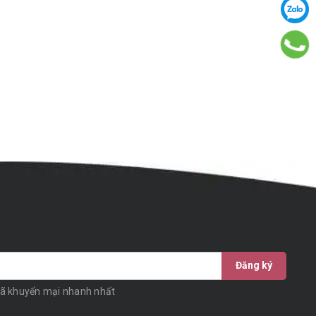
Đăng ký
mã khuyến mại nhanh nhất