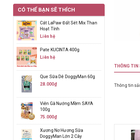
CÓ THỂ BẠN SẼ THÍCH
Cát LaPaw Đất Sét Mix Than
Hoạt Tính
Liên hệ
Pate KUCINTA 400g
Liên hệ
THÔNG TIN
Que Sữa Dê DoggyMan 60g
28.000₫
Thông tin sả
Viên Gà Nướng Mềm SAYA
100g
75.000₫
Xương Nơ Hương Sữa
DoggyMan Lớn 2 Cây