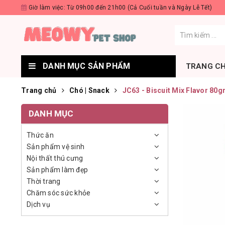
Giờ làm việc: Từ 09h00 đến 21h00 (Cả Cuối tuần và Ngày Lễ Tết)
DANH MỤC SẢN PHẨM
TRANG C
Trang chủ
Chó | Snack
JC63 - Biscuit Mix Flavor 80g
DANH MỤC
Thức ăn
Sản phẩm vệ sinh
Nội thất thú cưng
Sản phẩm làm đẹp
Thời trang
Chăm sóc sức khỏe
Dịch vụ