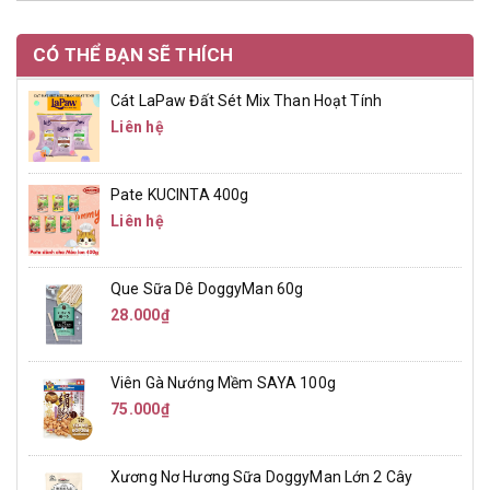
CÓ THỂ BẠN SẼ THÍCH
Cát LaPaw Đất Sét Mix Than Hoạt Tính
Liên hệ
Pate KUCINTA 400g
Liên hệ
Que Sữa Dê DoggyMan 60g
28.000₫
Viên Gà Nướng Mềm SAYA 100g
75.000₫
Xương Nơ Hương Sữa DoggyMan Lớn 2 Cây