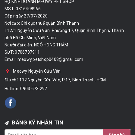
HỘ KINH DOANH MEOWY PET SHOP
MST: 0316408966
Cấp ngày 27/07/2020
Nơi cấp: Chi cục thuế quận Bình Thạnh
112/1 Nguyễn Cửu Vân, Phường 17, Quận Bình Thạnh, Thành
phố Hồ Chí Minh, Việt Nam
Người đại diện: NGÔ HỒNG THẮM
SĐT: 0706787911
Email:
meowy.petshop0408@gmail.com
Meowy Nguyễn Cửu Vân
Địa chỉ: 112 Nguyễn Cửu Vân, P.17, Bình Thạnh, HCM
Hotline:
0903.673.297
ĐĂNG KÝ NHẬN TIN