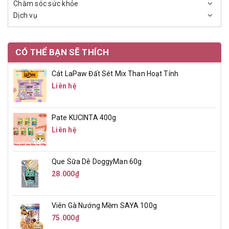
Chăm sóc sức khỏe
Dịch vụ
CÓ THỂ BẠN SẼ THÍCH
Cát LaPaw Đất Sét Mix Than Hoạt Tính
Liên hệ
Pate KUCINTA 400g
Liên hệ
Que Sữa Dê DoggyMan 60g
28.000₫
Viên Gà Nướng Mềm SAYA 100g
75.000₫