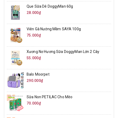
Que Sữa Dê DoggyMan 60g
28.000₫
Viên Gà Nướng Mềm SAYA 100g
75.000₫
Xương Nơ Hương Sữa DoggyMan Lớn 2 Cây
55.000₫
Balo Moorpet
290.000₫
Sữa Non PETILAC Cho Mèo
70.000₫