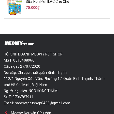
Sữa Non PETILAC Cho Chó
70.000₫
HỘ KINH DOANH MEOWY PET SHOP
MST: 0316408966
Cấp ngày 27/07/2020
Nơi cấp: Chi cục thuế quận Bình Thạnh
112/1 Nguyễn Cửu Vân, Phường 17, Quận Bình Thạnh, Thành
phố Hồ Chí Minh, Việt Nam
Người đại diện: NGÔ HỒNG THẮM
SĐT: 0706787911
Email:
meowy.petshop0408@gmail.com
Meowy Nguyễn Cửu Vân