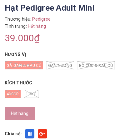
Hạt Pedigree Adult Mini
Thương hiệu:
Pedigree
Tình trạng:
Hết hàng
39.000₫
HƯƠNG VỊ
GÀ GAN & RAU CỦ
GAN NƯỚNG
BÒ CỪU & RAU CỦ
KÍCH THƯỚC
400GR
1.3KG
Hết hàng
Chia sẻ: