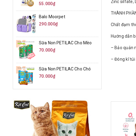
Zinc silfate
55.000₫
THÀNH PHẦN
Balo Moorpet
290.000₫
Chất đạm th
Hướng dẫn b
Sữa Non PETILAC Cho Mèo
– Bảo quản n
70.000₫
– Đóng kĩ tú
Sữa Non PETILAC Cho Chó
70.000₫