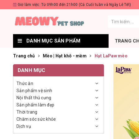
Giờ làm việc: Từ 09h00 đến 21h00 (Cả Cuối tuần và Ngày Lễ Tết)
DANH MỤC SẢN PHẨM
TRANG C
Trang chủ
Mèo | Hạt khô - mềm
Hạt LaPaw mèo
DANH MỤC
Thức ăn
Sản phẩm vệ sinh
Nội thất thú cưng
Sản phẩm làm đẹp
Thời trang
Chăm sóc sức khỏe
Dịch vụ