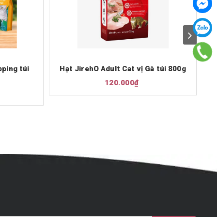
pping túi
Hạt JirehO Adult Cat vị Gà túi 800g
H
120.000₫