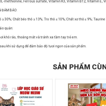
, DL-methionine, Ferrous sulfate, Vitamin K3, Vitamin B12, Vitamin E, 
 ĐẢM BẢO:
ô ≥ 30%; Chất béo thô ≥ 13%; Tro thô ≤ 10%; Chất xơ thô ≤ 9%; Taur
ảo quản:
ơi khô ráo, thoáng mát và tránh xa tầm tay trẻ em.
i sau khi sử dụng để đảm bảo độ tươi ngon của sản phẩm.
SẢN PHẨM CÙN