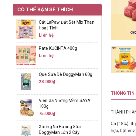
CÓ THỂ BẠN SẼ THÍCH
Cát LaPaw Đất Sét Mix Than
Hoạt Tính
Liên hệ
Pate KUCINTA 400g
Liên hệ
Que Sữa Dê DoggyMan 60g
28.000₫
THÔNG TIN
Viên Gà Nướng Mềm SAYA
100g
THÀNH PHẦN
75.000₫
Cá (18%), thị
Xương Nơ Hương Sữa
hợp, bột e
DoggyMan Lớn 2 Cây