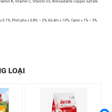
Vitamin A, Vitamin C, Vitamin D3, Antioxidants Copper sulfate.
ine ≥ 0.1%; Phốt pho ≥ 0.8% – 3%; Độ ẩm ≤ 10%; Canxi ≥ 1% – 3%
G LOẠI