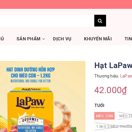
HỦ
SẢN PHẨM
DỊCH VỤ
KHUYẾN MÃI
TI
Hạt LaPa
Thương hiệu:
LaPa
42.000₫
TUỔI
MÈO CON
MÈO T
1.5KG 5 MÈO TRƯỞ