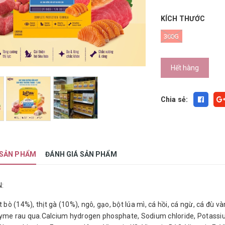
KÍCH THƯỚC
300G
Hết hàng
Chia sẻ:
 SẢN PHẨM
ĐÁNH GIÁ SẢN PHẨM
:
t bò (14%), thịt gà (10%), ngô, gạo, bột lúa mì, cá hồi, cá ngừ, cá đù
nzyme rau qua.Calcium hydrogen phosphate, Sodium chloride, Potassi