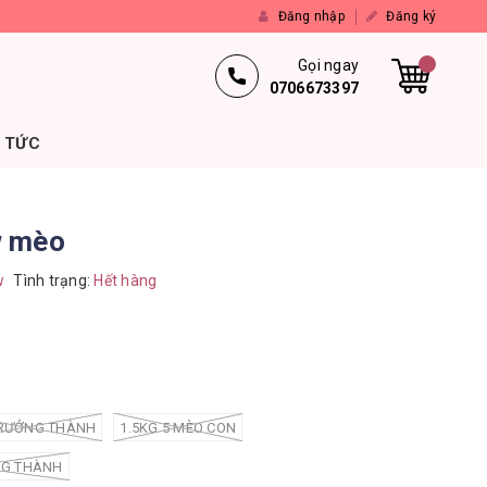
Đăng nhập
Đăng ký
Gọi ngay
0706673397
N TỨC
w mèo
w
Tình trạng:
Hết hàng
RƯỞNG THÀNH
1.5KG 5 MÈO CON
NG THÀNH