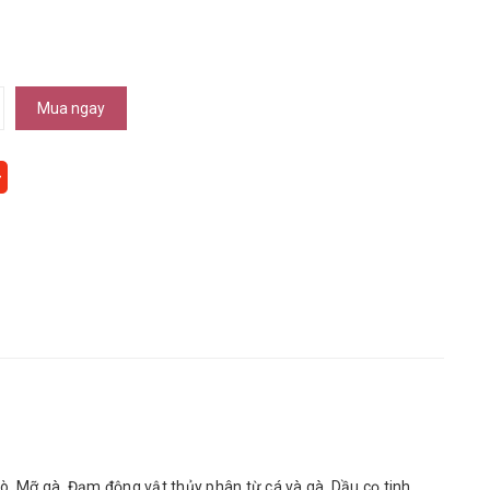
Mua ngay
bò, Mỡ gà, Đạm động vật thủy phân từ cá và gà, Dầu cọ tinh