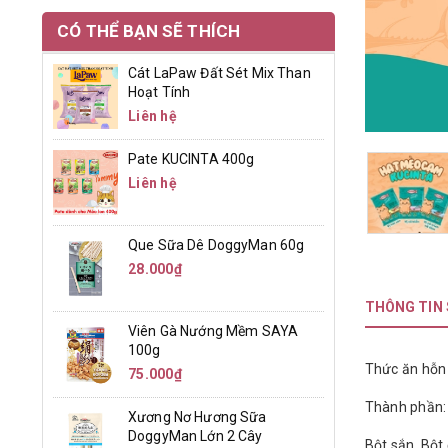
CÓ THỂ BẠN SẼ THÍCH
Cát LaPaw Đất Sét Mix Than
Hoạt Tính
Liên hệ
Pate KUCINTA 400g
Liên hệ
Que Sữa Dê DoggyMan 60g
28.000₫
THÔNG TIN
Viên Gà Nướng Mềm SAYA
100g
Thức ăn hỗn
75.000₫
Thành phần:
Xương Nơ Hương Sữa
DoggyMan Lớn 2 Cây
Bột sắn, Bột