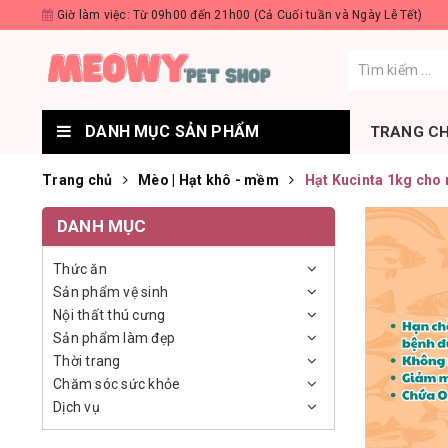
Giờ làm việc: Từ 09h00 đến 21h00 (Cả Cuối tuần và Ngày Lễ Tết)
DANH MỤC SẢN PHẨM
TRANG C
Trang chủ
Mèo | Hạt khô - mềm
Hạt Kucinta 1kg cho
DANH MỤC
Thức ăn
Sản phẩm vệ sinh
Nội thất thú cưng
Sản phẩm làm đẹp
Thời trang
Chăm sóc sức khỏe
Dịch vụ