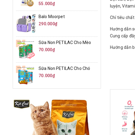
55.000₫
luyện, Vitami
Balo Moorpet
Chỉ tiêu chấ
290.000₫
Hướng dẫn sử
Cung cấp đầy
Sữa Non PETILAC Cho Mèo
Hướng dẫn bả
70.000₫
Sữa Non PETILAC Cho Chó
70.000₫