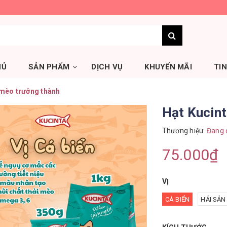
HỦ
SẢN PHẨM
DỊCH VỤ
KHUYẾN MÃI
TI
 mèo trưởng thành
Hạt Kucint
Thương hiệu:
Đang 
75.000₫
VỊ
CÁ BIỂN
HẢI SẢN