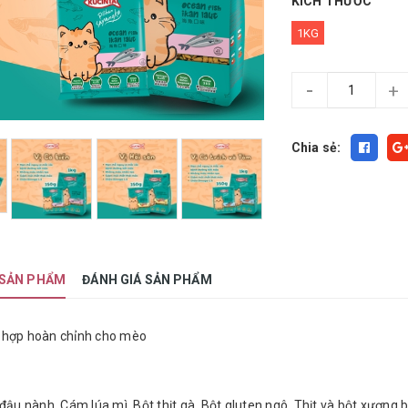
KÍCH THƯỚC
1KG
-
+
Chia sẻ:
 SẢN PHẨM
ĐÁNH GIÁ SẢN PHẨM
 hợp hoàn chỉnh cho mèo
 đậu nành, Cám lúa mì, Bột thịt gà, Bột gluten ngô, Thịt và bột xương 