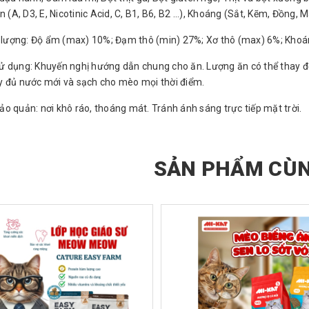
n (A, D3, E, Nicotinic Acid, C, B1, B6, B2 ...), Khoáng (Sắt, Kẽm, Đồng, 
t lượng: Độ ẩm (max) 10%; Đạm thô (min) 27%; Xơ thô (max) 6%; Khoá
 dụng: Khuyến nghị hướng dẫn chung cho ăn. Lượng ăn có thể thay đổi
 đủ nước mới và sạch cho mèo mọi thời điểm.
o quản: nơi khô ráo, thoáng mát. Tránh ánh sáng trực tiếp mặt trời.
SẢN PHẨM CÙN