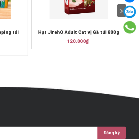
pping túi
Hạt JirehO Adult Cat vị Gà túi 800g
H
120.000₫
Đăng ký