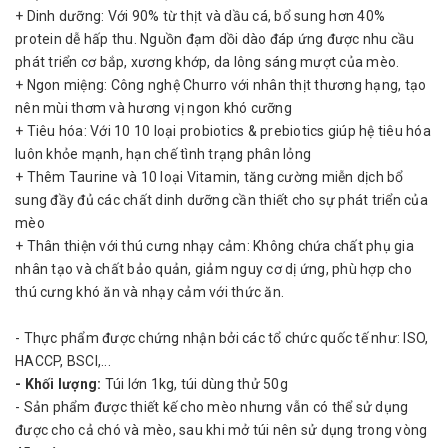
+ Dinh dưỡng: Với 90% từ thịt và dầu cá, bổ sung hơn 40%
protein dễ hấp thu. Nguồn đạm dồi dào đáp ứng được nhu cầu
phát triển cơ bắp, xương khớp, da lông sáng mượt của mèo.
+ Ngon miệng: Công nghệ Churro với nhân thịt thương hạng, tạo
nên mùi thơm và hương vị ngon khó cưỡng
+ Tiêu hóa: Với 10 10 loại probiotics & prebiotics giúp hệ tiêu hóa
luôn khỏe mạnh, hạn chế tình trạng phân lỏng
+ Thêm Taurine và 10 loại Vitamin, tăng cường miễn dịch bổ
sung đầy đủ các chất dinh dưỡng cần thiết cho sự phát triển của
mèo
+ Thân thiện với thú cưng nhạy cảm: Không chứa chất phụ gia
nhân tạo và chất bảo quản, giảm nguy cơ dị ứng, phù hợp cho
thú cưng khó ăn và nhạy cảm với thức ăn.
- Thực phẩm được chứng nhận bởi các tổ chức quốc tế như: ISO,
HACCP, BSCI,...
- Khối lượng:
Túi lớn 1kg, túi dùng thử 50g
- Sản phẩm được thiết kế cho mèo nhưng vẫn có thể sử dụng
được cho cả chó và mèo, sau khi mở túi nên sử dụng trong vòng