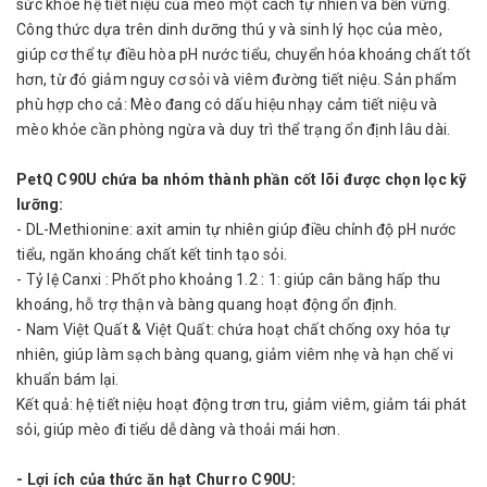
sức khỏe hệ tiết niệu của mèo một cách tự nhiên và bền vững.
Công thức dựa trên dinh dưỡng thú y và sinh lý học của mèo,
giúp cơ thể tự điều hòa pH nước tiểu, chuyển hóa khoáng chất tốt
hơn, từ đó giảm nguy cơ sỏi và viêm đường tiết niệu. Sản phẩm
phù hợp cho cả: Mèo đang có dấu hiệu nhạy cảm tiết niệu và
mèo khỏe cần phòng ngừa và duy trì thể trạng ổn định lâu dài.
PetQ C90U chứa ba nhóm thành phần cốt lõi được chọn lọc kỹ
lưỡng:
- DL-Methionine: axit amin tự nhiên giúp điều chỉnh độ pH nước
tiểu, ngăn khoáng chất kết tinh tạo sỏi.
- Tỷ lệ Canxi : Phốt pho khoảng 1.2 : 1: giúp cân bằng hấp thu
khoáng, hỗ trợ thận và bàng quang hoạt động ổn định.
- Nam Việt Quất & Việt Quất: chứa hoạt chất chống oxy hóa tự
nhiên, giúp làm sạch bàng quang, giảm viêm nhẹ và hạn chế vi
khuẩn bám lại.
Kết quả: hệ tiết niệu hoạt động trơn tru, giảm viêm, giảm tái phát
sỏi, giúp mèo đi tiểu dễ dàng và thoải mái hơn.
- Lợi ích của thức ăn hạt Churro C90U: