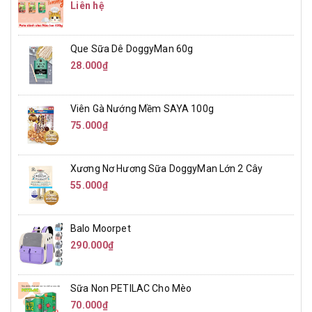
Liên hệ
Que Sữa Dê DoggyMan 60g
28.000₫
Viên Gà Nướng Mềm SAYA 100g
75.000₫
Xương Nơ Hương Sữa DoggyMan Lớn 2 Cây
55.000₫
Balo Moorpet
290.000₫
Sữa Non PETILAC Cho Mèo
70.000₫