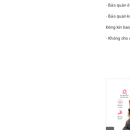
- Bảo quản ở
- Bảo quản k
Đóng kín bao
- Không cho đ