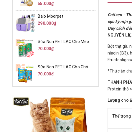
55.000₫
Catizen - Th
Balo Moorpet
cực kỳ mịn g
290.000₫
Quy cách đón
NGUYÊN LIỆ
Sữa Non PETILAC Cho Mèo
Bột thịt gà, 
70.000₫
niacin (B3),
Fructooligos
Sữa Non PETILAC Cho Chó
*Thức ăn chứ
70.000₫
THÀNH PHẦ
Protein thô 
Lượng cho ăn
Thể trọng