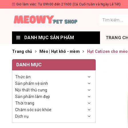
Giờ làm việc: Từ 09h00 đến 21h00 (Cả Cuối tuần và Ngày Lễ Tết)
DANH MỤC SẢN PHẨM
TRANG C
Trang chủ
Mèo | Hạt khô - mềm
Hạt Catizen cho mèo 
DANH MỤC
Thức ăn
Sản phẩm vệ sinh
Nội thất thú cưng
Sản phẩm làm đẹp
Thời trang
Chăm sóc sức khỏe
Dịch vụ