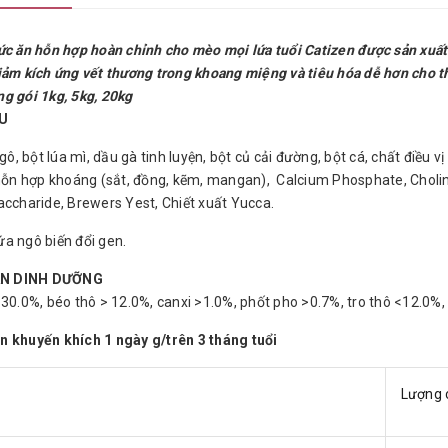
ức ăn hỗn hợp hoàn chỉnh cho mèo mọi lứa tuổi Catizen được sản xuất
iảm kích ứng vết thương trong khoang miệng và tiêu hóa dễ hơn cho t
g gói 1kg, 5kg, 20kg
U
ngô, bột lúa mì, dầu gà tinh luyện, bột củ cải đường, bột cá, chất điều v
 hỗn hợp khoáng (sắt, đồng, kẽm, mangan), Calcium Phosphate, Choline
accharide, Brewers Yest, Chiết xuất Yucca.
a ngô biến đổi gen.
N DINH DƯỠNG
>30.0%, béo thô > 12.0%, canxi >1.0%, phốt pho >0.7%, tro thô <12.0%,
 khuyến khích 1 ngày g/trên 3 tháng tuổi
Lượng 