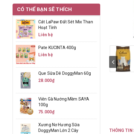
CÓ THỂ BẠN SẼ THÍCH
Cát LaPaw Đất Sét Mix Than
Hoạt Tính
Liên hệ
Pate KUCINTA 400g
Liên hệ
Que Sữa Dê DoggyMan 60g
28.000₫
Viên Gà Nướng Mềm SAYA
100g
75.000₫
Xương Nơ Hương Sữa
DoggyMan Lớn 2 Cây
THÔNG TIN