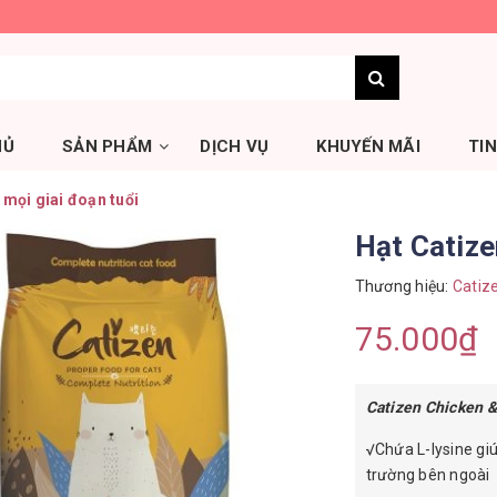
HỦ
SẢN PHẨM
DỊCH VỤ
KHUYẾN MÃI
TI
mọi giai đoạn tuổi
Hạt Catize
Thương hiệu:
Catiz
75.000₫
Catizen Chicken &
√Chứa L-lysine gi
trường bên ngoài