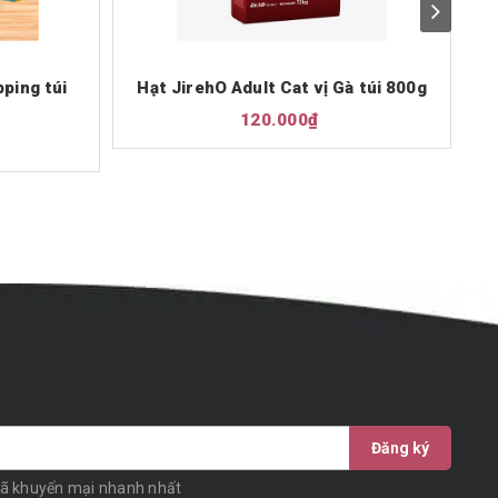
pping túi
Hạt JirehO Adult Cat vị Gà túi 800g
H
120.000₫
Đăng ký
mã khuyến mại nhanh nhất