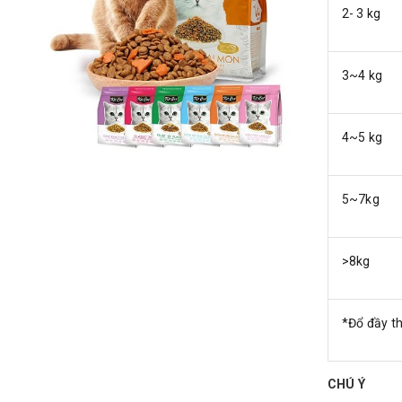
2- 3 kg
3~4 kg
4~5 kg
5~7kg
>8kg
*Đổ đầy t
CHÚ Ý