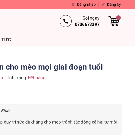
Đăng nhập
Đăng ký
Gọi ngay
0706673397
N TỨC
n cho mèo mọi giai đoạn tuổi
en
Tình trạng:
Hết hàng
 Fish
úp duy trì sức đề kháng cho mèo tránh tác động có hại từ môi