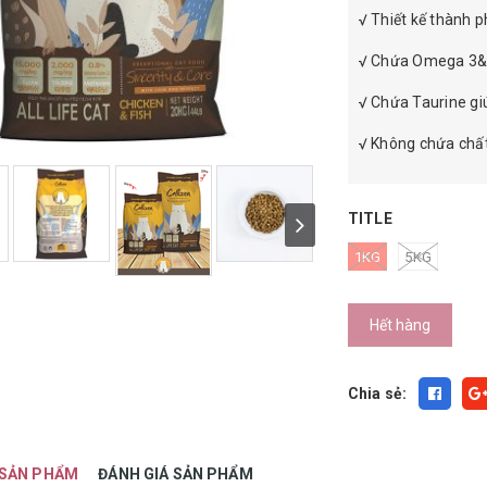
√ Thiết kế thành 
√ Chứa Omega 3&6
√ Chứa Taurine giúp
√ Không chứa chất
TITLE
1KG
5KG
Hết hàng
Chia sẻ:
 SẢN PHẨM
ĐÁNH GIÁ SẢN PHẨM