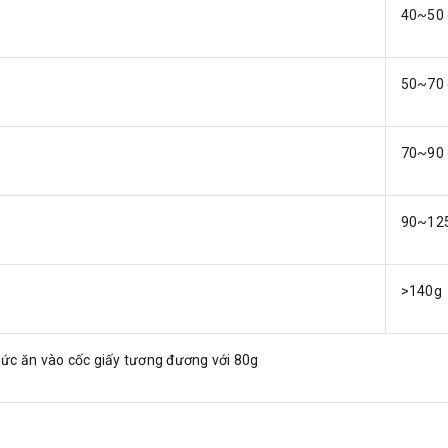
40~50 
50~70 
70~90 
90~12
>140g
hức ăn vào cốc giấy tương đương với 80g