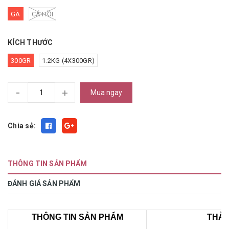
GÀ
CÁ HỒI
KÍCH THƯỚC
300GR
1.2KG (4X300GR)
-
+
Mua ngay
Chia sẻ:
THÔNG TIN SẢN PHẨM
ĐÁNH GIÁ SẢN PHẨM
THÔNG TIN SẢN PHẨM
THÀ