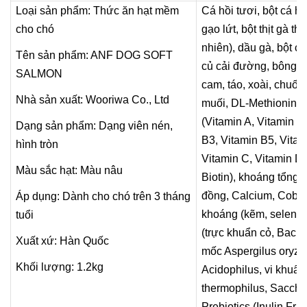
Loại sản phẩm: Thức ăn hạt mềm
Cá hồi tươi, bột cá hồi
cho chó
gạo lứt, bột thịt gà th
nhiên), dầu gà, bột củ
Tên sản phẩm: ANF DOG SOFT
củ cải đường, bông cả
SALMON
cam, táo, xoài, chuối,
Nhà sản xuất: Wooriwa Co., Ltd
muối, DL-Methionine,
(Vitamin A, Vitamin B
Dạng sản phẩm: Dạng viên nén,
B3, Vitamin B5, Vitam
hình tròn
Vitamin C, Vitamin D3,
Màu sắc hạt: Màu nâu
Biotin), khoáng tổng 
đồng, Calcium, Cobalt
Áp dụng: Dành cho chó trên 3 tháng
khoáng (kẽm, seleni),
tuổi
(trực khuẩn cỏ, Bacill
Xuất xứ: Hàn Quốc
mốc Aspergilus oryzae
Khối lượng: 1.2kg
Acidophilus, vi khuẩ
thermophilus, Sacchr
Prebiotics (Inulin,Fru