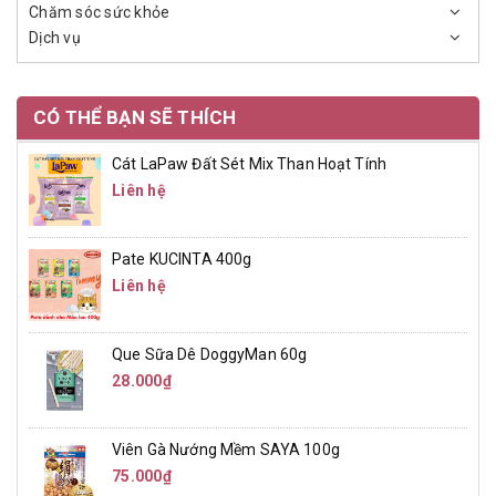
Chăm sóc sức khỏe
Dịch vụ
CÓ THỂ BẠN SẼ THÍCH
Cát LaPaw Đất Sét Mix Than Hoạt Tính
Liên hệ
Pate KUCINTA 400g
Liên hệ
Que Sữa Dê DoggyMan 60g
28.000₫
Viên Gà Nướng Mềm SAYA 100g
75.000₫