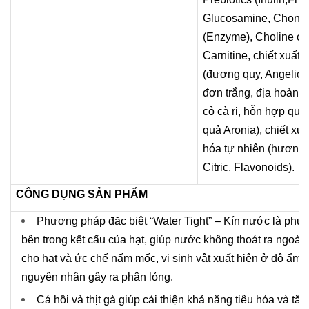
Glucosamine, Chondro
(Enzyme), Choline chl
Carnitine, chiết xuất 
(đương quy, Angelica
đơn trắng, địa hoàng),
cỏ cà ri, hỗn hợp quả
quả Aronia), chiết xu
hóa tự nhiên (hương t
Citric, Flavonoids).
CÔNG DỤNG SẢN PHẨM
Phương pháp đặc biệt “Water Tight” – Kín nước là ph
ư
bên trong kết cấu của hạt, giúp n
ư
ớc không thoát ra ngoài
cho hạt và ức chế nấm mốc, vi sinh vật xuất hiện ở độ ẩm 
nguyên nhân gây ra phân lỏng.
Cá hồi và thịt gà giúp cải thiện khả năng tiêu hóa và t