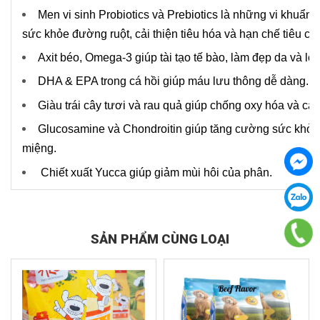
Men vi sinh Probiotics và Prebiotics là những vi khuẩn c
sức khỏe đ
ư
ờng ruột, cải thiện tiêu hóa và hạn chế tiêu ch
Axit béo, Omega-3 giúp tài tạo tế bào, làm đẹp da và l
DHA & EPA trong cá hồi giúp máu lưu thông dễ dàng.
Giàu trái cây tươi và rau quả giúp chống oxy hóa và cải t
Glucosamine và Chondroitin giúp tăng cường sức khỏ
miệng.
Chiết xuất Yucca giúp giảm mùi hôi của phân.
SẢN PHẨM CÙNG LOẠI