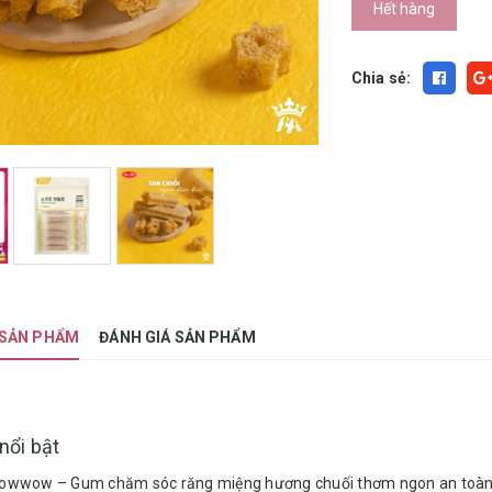
Hết hàng
Chia sẻ:
 SẢN PHẨM
ĐÁNH GIÁ SẢN PHẨM
nổi bật
owwow – Gum chăm sóc răng miệng hương chuối thơm ngon an toàn