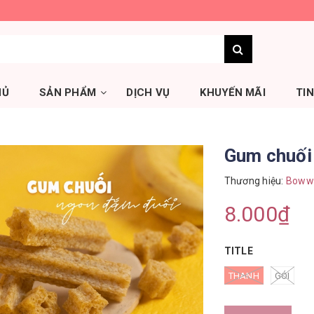
HỦ
SẢN PHẨM
DỊCH VỤ
KHUYẾN MÃI
TI
Gum chuối
Thương hiệu:
Boww
8.000₫
TITLE
THANH
GÓI