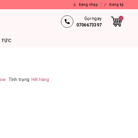
Đăng nhập
Đăng ký
Gọi ngay
0706673397
N TỨC
ow
Tình trạng:
Hết hàng