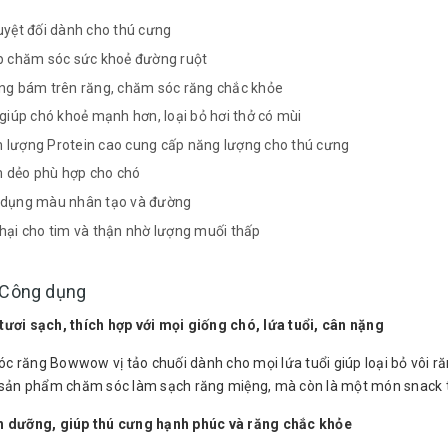
uyệt đối dành cho thú cưng
p chăm sóc sức khoẻ đường ruột
ng bám trên răng, chăm sóc răng chắc khỏe
 giúp chó khoẻ mạnh hơn, loại bỏ hơi thở có mùi
lượng Protein cao cung cấp năng lượng cho thú cưng
dẻo phù hợp cho chó
 dụng màu nhân tạo và đường
hại cho tim và thận nhờ lượng muối thấp
- Công dụng
ươi sạch, thích hợp với mọi giống chó, lứa tuổi, cân nặng
 răng Bowwow vị tảo chuối dành cho mọi lứa tuổi giúp loại bỏ vôi r
 sản phẩm chăm sóc làm sạch răng miệng, mà còn là một món snack t
h dưỡng, giúp thú cưng hạnh phúc và răng chắc khỏe