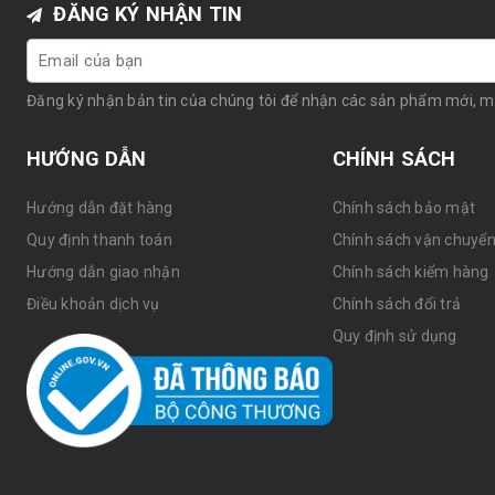
ĐĂNG KÝ NHẬN TIN
Đăng ký nhận bản tin của chúng tôi để nhận các sản phẩm mới, 
HƯỚNG DẪN
CHÍNH SÁCH
Hướng dẫn đặt hàng
Chính sách bảo mật
Quy định thanh toán
Chính sách vận chuyể
Hướng dẫn giao nhận
Chính sách kiểm hàng
Điều khoản dịch vụ
Chính sách đổi trả
Quy định sử dụng