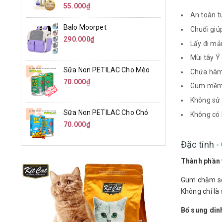
55.000₫
An toàn t
Balo Moorpet
Chuối giú
290.000₫
Lấy đi mả
Mùi tây Ý
Sữa Non PETILAC Cho Mèo
Chứa hàm 
70.000₫
Gum mềm 
Không sử
Sữa Non PETILAC Cho Chó
Không có 
70.000₫
Đặc tính 
Thành phần t
Gum chăm sóc
Không chỉ là
Bổ sung din