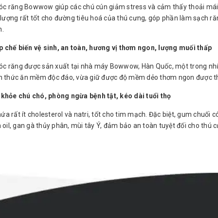
 răng Bowwow giúp các chú cún giảm stress và cảm thấy thoải mái 
i lượng rất tốt cho đường tiêu hoá của thú cưng, góp phần làm sạch r
n.
 chế biến vệ sinh, an toàn, hương vị thơm ngon, lượng muối thấp
c răng được sản xuất tại nhà máy Bowwow, Hàn Quốc, một trong nhữ
n thức ăn mềm độc đáo, vừa giữ được độ mềm dẻo thơm ngon được thú
khỏe chú chó, phòng ngừa bệnh tật, kéo dài tuổi thọ
 rất ít cholesterol và natri, tốt cho tim mạch. Đặc biệt, gum chuối có
 oil, gan gà thủy phân, mùi tây Ý, đảm bảo an toàn tuyệt đối cho thú 