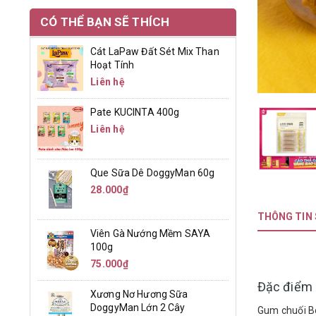
CÓ THỂ BẠN SẼ THÍCH
Cát LaPaw Đất Sét Mix Than
Hoạt Tính
Liên hệ
Pate KUCINTA 400g
Liên hệ
Que Sữa Dê DoggyMan 60g
28.000₫
THÔNG TIN
Viên Gà Nướng Mềm SAYA
100g
75.000₫
Đặc điểm 
Xương Nơ Hương Sữa
DoggyMan Lớn 2 Cây
Gum chuối B