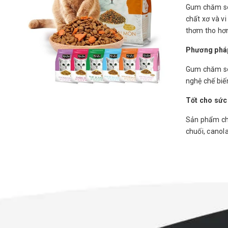
Gum chăm sóc
chất xơ và v
thơm tho hơ
Phương pháp
Gum chăm só
nghệ chế biế
Tốt cho sức 
Sản phẩm chứa
chuối, canola