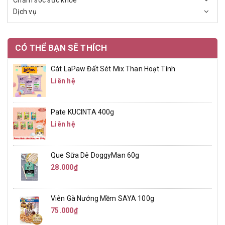
Chăm sóc sức khỏe
Dịch vụ
CÓ THỂ BẠN SẼ THÍCH
Cát LaPaw Đất Sét Mix Than Hoạt Tính
Liên hệ
Pate KUCINTA 400g
Liên hệ
Que Sữa Dê DoggyMan 60g
28.000₫
Viên Gà Nướng Mềm SAYA 100g
75.000₫