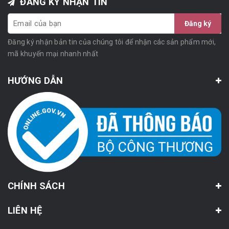
ĐĂNG KÝ NHẬN TIN
Đăng ký
Đăng ký nhận bản tin của chúng tôi để nhận các sản phẩm mới,
mã khuyến mại nhanh nhất
HƯỚNG DẪN
CHÍNH SÁCH
LIÊN HỆ