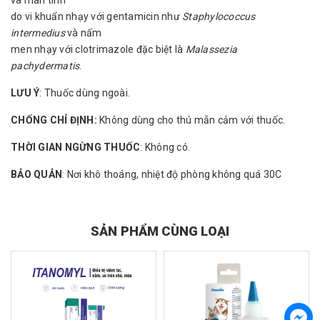
và mãn tính
do vi khuẩn nhạy với gentamicin như
Staphylococcus
intermedius
và nấm
men nhạy với clotrimazole đặc biệt là
Malassezia
pachydermatis
.
LƯU Ý
: Thuốc dùng ngoài.
CHỐNG CHỈ ĐỊNH:
Không dùng cho thú mẫn cảm với thuốc.
THỜI GIAN NGỪNG THUỐC
: Không có.
BẢO QUẢN
: Nơi khô thoáng, nhiệt độ phòng không quá 30C
SẢN PHẨM CÙNG LOẠI