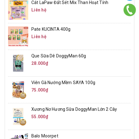
Cát LaPaw Đất Sét Mix Than Hoạt Tính
Liên hệ
Pate KUCINTA 400g
Liên hệ
Que Sữa Dê DoggyMan 60g
28.000₫
Viên Gà Nướng Mềm SAYA 100g
75.000₫
Xương Nơ Hương Sữa DoggyMan Lớn 2 Cây
55.000₫
Balo Moorpet