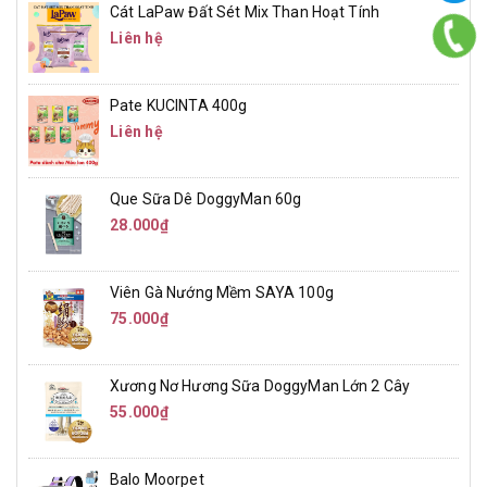
Cát LaPaw Đất Sét Mix Than Hoạt Tính
Liên hệ
Pate KUCINTA 400g
Liên hệ
Que Sữa Dê DoggyMan 60g
28.000₫
Viên Gà Nướng Mềm SAYA 100g
75.000₫
Xương Nơ Hương Sữa DoggyMan Lớn 2 Cây
55.000₫
Balo Moorpet