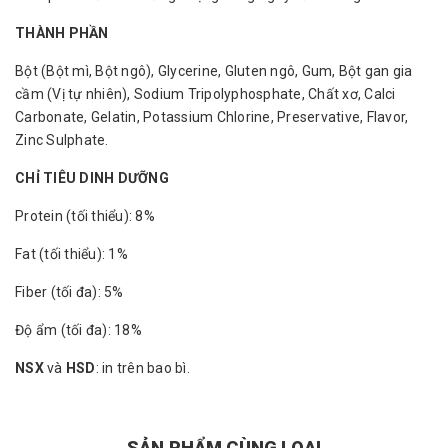
THÀNH PHẦN
Bột (Bột mì, Bột ngô), Glycerine, Gluten ngô, Gum, Bột gan gia
cầm (Vị tự nhiên), Sodium Tripolyphosphate, Chất xơ, Calci
Carbonate, Gelatin, Potassium Chlorine, Preservative, Flavor,
Zinc Sulphate.
CHỈ TIÊU DINH DƯỠNG
Protein (tối thiểu): 8%
Fat (tối thiểu): 1%
Fiber (tối đa): 5%
Độ ẩm (tối đa): 18%
NSX
và
HSD
: in trên bao bì.
SẢN PHẨM CÙNG LOẠI