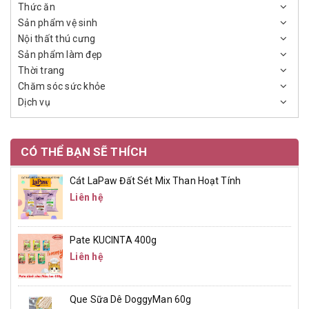
Thức ăn
Sản phẩm vệ sinh
Nội thất thú cưng
Sản phẩm làm đẹp
Thời trang
Chăm sóc sức khỏe
Dịch vụ
CÓ THỂ BẠN SẼ THÍCH
Cát LaPaw Đất Sét Mix Than Hoạt Tính
Liên hệ
Pate KUCINTA 400g
Liên hệ
Que Sữa Dê DoggyMan 60g