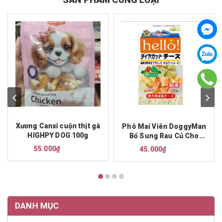
Xương Canxi cuộn thịt gà
Phô Mai Viên DoggyMan
HIGHPY DOG 100g
Bổ Sung Rau Củ Cho
Chó 100g
55.000₫
45.000₫
DANH MỤC