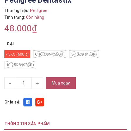
Pedigree Dentastix
Thương hiệu:
Pedigree
Tình trạng:
Còn hàng
48.000₫
LOẠI
<5KG (60GR)
CHÓ CON (56GR)
5-10KG (75GR)
10-25KG (98GR)
-
+
Mua ngay
Chia sẻ:
THÔNG TIN SẢN PHẨM