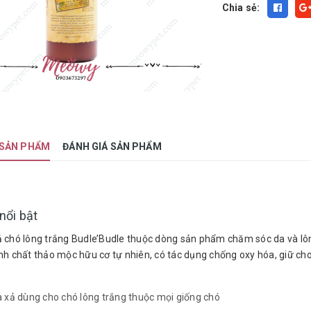
Chia sẻ:
 SẢN PHẨM
ĐÁNH GIÁ SẢN PHẨM
nổi bật
ả chó lông trắng Budle’Budle thuộc dòng sản phẩm chăm sóc da và lô
inh chất thảo mộc hữu cơ tự nhiên, có tác dụng chống oxy hóa, giữ cho
à xả dùng cho chó lông trắng thuộc mọi giống chó