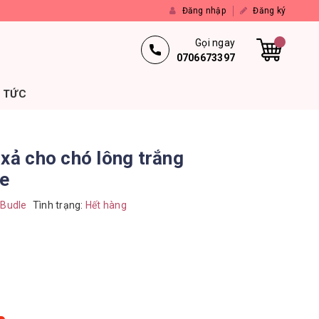
Đăng nhập
Đăng ký
Gọi ngay
0706673397
N TỨC
 xả cho chó lông trắng
le
'Budle
Tình trạng:
Hết hàng