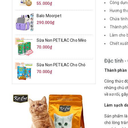
Công dụng
55.000₫
Hương thơ
Balo Moorpet
Chứa tinh
290.000₫
Thành phần
Làm cho b
Sữa Non PETILAC Cho Mèo
Chiết xuấ
70.000₫
Đặc tính 
Sữa Non PETILAC Cho Chó
Thành phần h
70.000₫
Công thức độ
những chú ch
về xơ rối, gã
Làm sạch da,
Sản phẩm là 
chó lông trắ