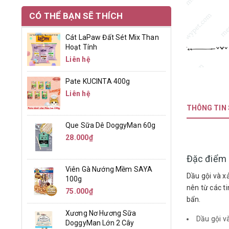
CÓ THỂ BẠN SẼ THÍCH
Cát LaPaw Đất Sét Mix Than
Hoạt Tính
Liên hệ
Pate KUCINTA 400g
Liên hệ
THÔNG TIN
Que Sữa Dê DoggyMan 60g
28.000₫
Đặc điểm 
Viên Gà Nướng Mềm SAYA
Dầu gội và x
100g
nên từ các t
75.000₫
bẩn.
Xương Nơ Hương Sữa
Dầu gội v
DoggyMan Lớn 2 Cây