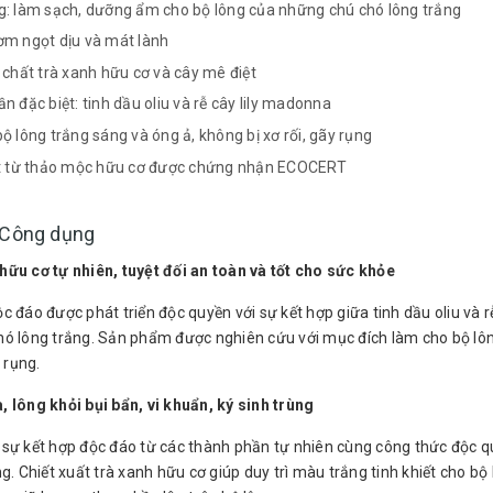
: làm sạch, dưỡng ẩm cho bộ lông của những chú chó lông trắng
m ngọt dịu và mát lành
 chất trà xanh hữu cơ và cây mê điệt
 đặc biệt: tinh dầu oliu và rễ cây lily madonna
ộ lông trắng sáng và óng ả, không bị xơ rối, gãy rụng
t từ thảo mộc hữu cơ được chứng nhận ECOCERT
- Công dụng
ữu cơ tự nhiên, tuyệt đối an toàn và tốt cho sức khỏe
c đáo được phát triển độc quyền với sự kết hợp giữa tinh dầu oliu và
ó lông trắng. Sản phẩm được nghiên cứu với mục đích làm cho bộ lôn
y rụng.
 lông khỏi bụi bẩn, vi khuẩn, ký sinh trùng
sự kết hợp độc đáo từ các thành phần tự nhiên cùng công thức độc qu
ng. Chiết xuất trà xanh hữu cơ giúp duy trì màu trắng tinh khiết cho b