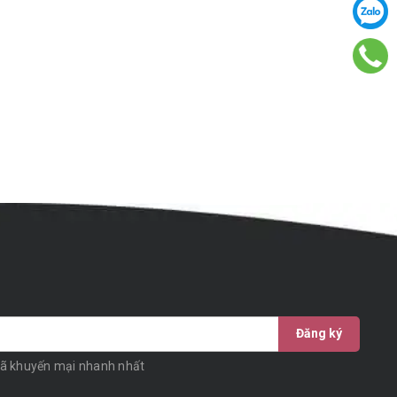
Đăng ký
mã khuyến mại nhanh nhất