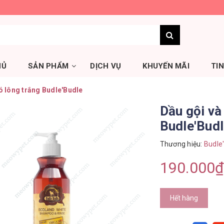
HỦ
SẢN PHẨM
DỊCH VỤ
KHUYẾN MÃI
TI
ó lông trắng Budle'Budle
Dầu gội và
Budle'Bud
Thương hiệu:
Budle
190.000₫
Hết hàng