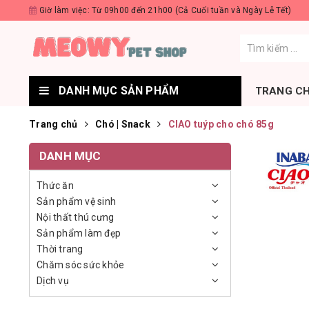
Giờ làm việc: Từ 09h00 đến 21h00 (Cả Cuối tuần và Ngày Lễ Tết)
DANH MỤC SẢN PHẨM
TRANG C
Trang chủ
Chó | Snack
CIAO tuýp cho chó 85g
DANH MỤC
Thức ăn
Sản phẩm vệ sinh
Nội thất thú cưng
Sản phẩm làm đẹp
Thời trang
Chăm sóc sức khỏe
Dịch vụ