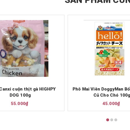
Canxi cuộn thịt gà HIGHPY
Phô Mai Viên DoggyMan Bổ
DOG 100g
Củ Cho Chó 100
55.000₫
45.000₫