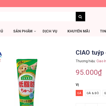
HỦ
SẢN PHẨM
DỊCH VỤ
KHUYẾN MÃI
TI
CIAO tuýp
Thương hiệu:
Ciao I
95.000₫
VỊ
GÀ
GÀ & BÒ
G