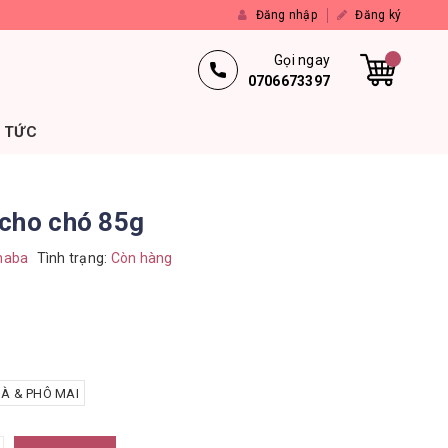
Đăng nhập
Đăng ký
Gọi ngay
0706673397
N TỨC
 cho chó 85g
naba
Tình trạng:
Còn hàng
À & PHÔ MAI