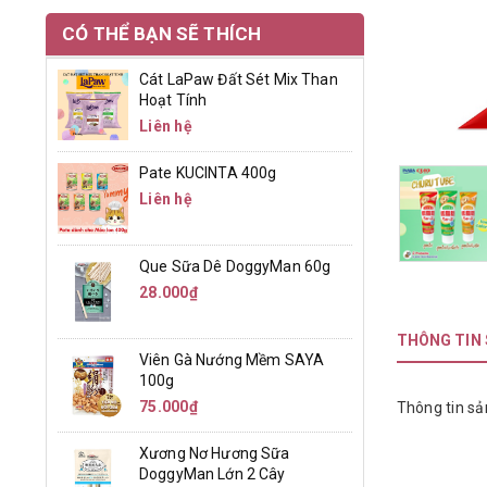
CÓ THỂ BẠN SẼ THÍCH
Cát LaPaw Đất Sét Mix Than
Hoạt Tính
Liên hệ
Pate KUCINTA 400g
Liên hệ
Que Sữa Dê DoggyMan 60g
28.000₫
THÔNG TIN
Viên Gà Nướng Mềm SAYA
100g
75.000₫
Thông tin sả
Xương Nơ Hương Sữa
DoggyMan Lớn 2 Cây