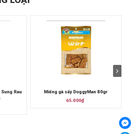
 Sung Rau
Miếng gà sấy DoggyMan 80gr
T
g
65.000₫