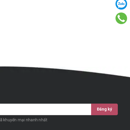
Đăng ký
mã khuyến mại nhanh nhất