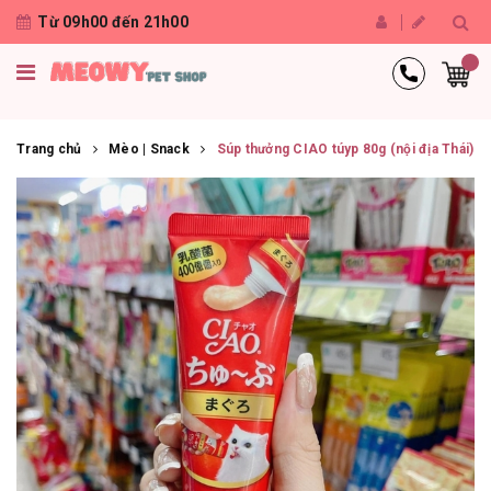
Từ 09h00 đến 21h00
Trang chủ
Mèo | Snack
Súp thưởng CIAO túyp 80g (nội địa Thái)