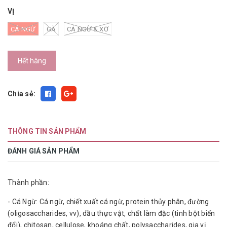
VỊ
CÁ NGỪ
GÀ
CÁ NGỪ & XƠ
Hết hàng
Chia sẻ:
THÔNG TIN SẢN PHẨM
ĐÁNH GIÁ SẢN PHẨM
Thành phần:
- Cá Ngừ: Cá ngừ, chiết xuất cá ngừ, protein thủy phân, đường
(oligosaccharides, vv), dầu thực vật, chất làm đặc (tinh bột biến
đổi), chitosan, cellulose, khoáng chất, polysaccharides, gia vị