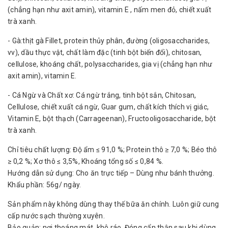
(chẳng hạn như axit amin), vitamin E , nấm men đỏ, chiết xuất
trà xanh.
- Gà:thịt gà Fillet, protein thủy phân, đường (oligosaccharides,
vv), dầu thực vật, chất làm đặc (tinh bột biến đổi), chitosan,
cellulose, khoáng chất, polysaccharides, gia vị (chẳng hạn như
axit amin), vitamin E.
- Cá Ngừ và Chất xơ: Cá ngừ trắng, tinh bột sắn, Chitosan,
Cellulose, chiết xuất cá ngừ, Guar gum, chất kích thích vị giác,
Vitamin E, bột thạch (Carrageenan), Fructooligosaccharide, bột
trà xanh.
Chỉ tiêu chất lượng: Độ ẩm ≤ 91,0 %; Protein thô ≥ 7,0 %; Béo thô
≥ 0,2 %; Xơ thô ≤ 3,5%, Khoáng tổng số ≤ 0,84 %.
Hướng dẫn sử dụng: Cho ăn trực tiếp – Dùng như bánh thưởng.
Khẩu phần: 56g/ ngày.
Sản phẩm này không dùng thay thế bữa ăn chính. Luôn giữ cung
cấp nước sạch thường xuyên.
Bảo quản: nơi thoáng mát, khô ráo. Đóng cẩn thận sau khi dùng.