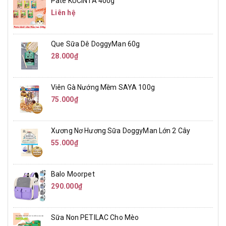
Pate KUCINTA 400g
Liên hệ
Que Sữa Dê DoggyMan 60g
28.000₫
Viên Gà Nướng Mềm SAYA 100g
75.000₫
Xương Nơ Hương Sữa DoggyMan Lớn 2 Cây
55.000₫
Balo Moorpet
290.000₫
Sữa Non PETILAC Cho Mèo