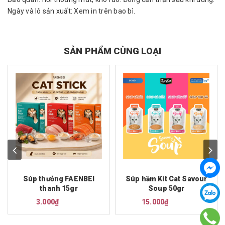
Ngày và lô sản xuất: Xem in trên bao bì.
SẢN PHẨM CÙNG LOẠI
Súp thưởng FAENBEI
Súp hầm Kit Cat Savour
thanh 15gr
Soup 50gr
3.000₫
15.000₫