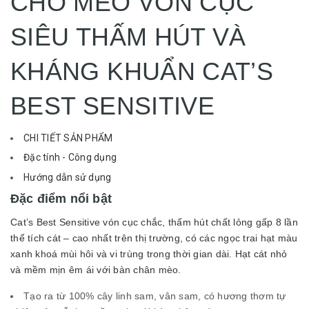
CHO MÈO VÓN CỤC
SIÊU THẤM HÚT VÀ
KHÁNG KHUẨN CAT’S
BEST SENSITIVE
CHI TIẾT SẢN PHẨM
Đặc tính - Công dụng
Hướng dẫn sử dụng
Đặc điểm nổi bật
Cat’s Best Sensitive vón cục chắc, thấm hút chất lỏng gấp 8 lần
thể tích cát – cao nhất trên thị trường, có các ngọc trai hạt màu
xanh khoá mùi hôi và vi trùng trong thời gian dài. Hạt cát nhỏ
và mềm mịn êm ái với bàn chân mèo.
Tạo ra từ 100% cây linh sam, vân sam, có hương thơm tự