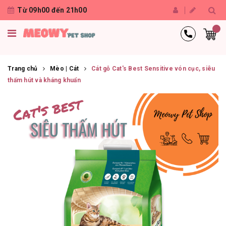
Từ 09h00 đến 21h00
Trang chủ
Mèo | Cát
Cát gỗ Cat's Best Sensitive vón cục, siêu
thấm hút và kháng khuẩn