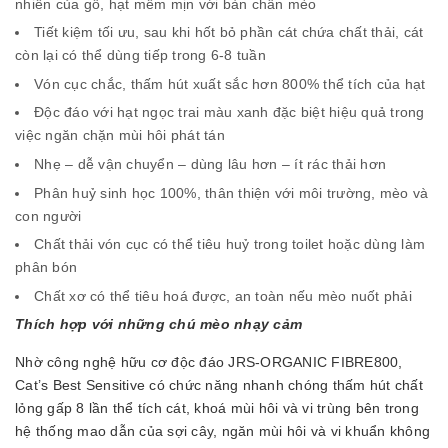
nhiên của gỗ, hạt mềm mịn với bàn chân mèo
Tiết kiệm tối ưu, sau khi hốt bỏ phần cát chứa chất thải, cát
còn lại có thể dùng tiếp trong 6-8 tuần
Vón cục chắc, thấm hút xuất sắc hơn 800% thể tích của hạt
Độc đáo với hạt ngọc trai màu xanh đặc biệt hiệu quả trong
việc ngăn chặn mùi hôi phát tán
Nhẹ – dễ vận chuyển – dùng lâu hơn – ít rác thải hơn
Phân huỷ sinh học 100%, thân thiện với môi trường, mèo và
con người
Chất thải vón cục có thể tiêu huỷ trong toilet hoặc dùng làm
phân bón
Chất xơ có thể tiêu hoá được, an toàn nếu mèo nuốt phải
Thích hợp với những chú mèo nhạy cảm
Nhờ công nghệ hữu cơ độc đáo JRS-ORGANIC FIBRE800,
Cat’s Best Sensitive có chức năng nhanh chóng thấm hút chất
lỏng gấp 8 lần thể tích cát, khoá mùi hôi và vi trùng bên trong
hệ thống mao dẫn của sợi cây, ngăn mùi hôi và vi khuẩn không