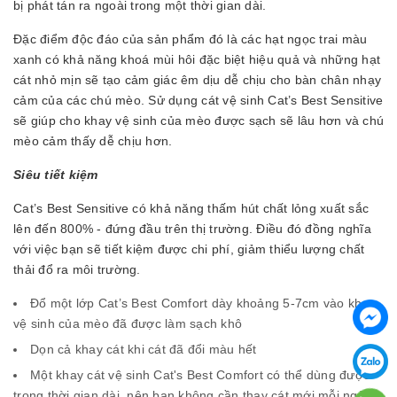
bị phát tán ra ngoài trong một thời gian dài.
Đặc điểm độc đáo của sản phẩm đó là các hạt ngọc trai màu
xanh có khả năng khoá mùi hôi đặc biệt hiệu quả và những hạt
cát nhỏ mịn sẽ tạo cảm giác êm dịu dễ chịu cho bàn chân nhạy
cảm của các chú mèo. Sử dụng cát vệ sinh Cat’s Best Sensitive
sẽ giúp cho khay vệ sinh của mèo được sạch sẽ lâu hơn và chú
mèo cảm thấy dễ chịu hơn.
Siêu tiết kiệm
Cat’s Best Sensitive có khả năng thấm hút chất lỏng xuất sắc
lên đến 800% - đứng đầu trên thị trường. Điều đó đồng nghĩa
với việc bạn sẽ tiết kiệm được chi phí, giảm thiểu lượng chất
thải đổ ra môi trường.
Đổ một lớp Cat’s Best Comfort dày khoảng 5-7cm vào khay
vệ sinh của mèo đã được làm sạch khô
Dọn cả khay cát khi cát đã đổi màu hết
Một khay cát vệ sinh Cat's Best Comfort có thể dùng được
trong thời gian dài, nên bạn không cần thay cát mới mỗi ngày