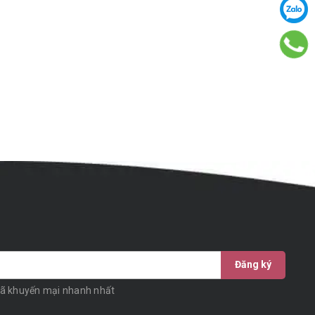
Đăng ký
mã khuyến mại nhanh nhất