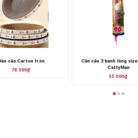
Bàn cào Carton tròn
Cần câu 3 banh lông size
CattyMan
78.000₫
55.000₫