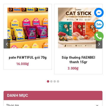
pate PAWTIFUL gói 70g
Súp thưởng FAENBEI
thanh 15gr
16.000₫
3.000₫
DANH MỤC
Thức ăn