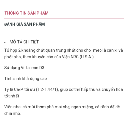
THÔNG TIN SẢN PHẨM
ĐÁNH GIÁ SẢN PHẨM
MÔ TẢ CHI TIẾT
Tổ hợp 2 khoáng chất quan trọng nhất cho chó_mèo là can xi và
phốt pho, theo khuyến cáo của Viện NRC (U.S.A.)
Sử dụng Vi-ta-min D3
Tính sinh khả dụng cao
Tỷ lệ Ca/P tối ưu (1.2-1.44/1), giúp cơ thể hấp thu và chuyển hóa
tốt nhất
Viên nhai có mùi thơm phô mai nhẹ, ngon miệng, có rãnh để dễ
chia nhỏ.