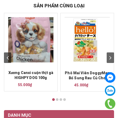
SẢN PHẨM CÙNG LOẠI
Xương Canxi cuộn thịt gà
Phô Mai Viên DoggyMan
HIGHPY DOG 100g
Bổ Sung Rau Củ Cho
Chó 100g
55.000₫
45.000₫
DANH MỤC