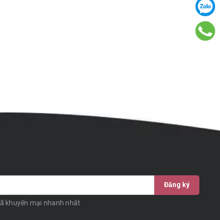
Đăng ký
mã khuyến mại nhanh nhất