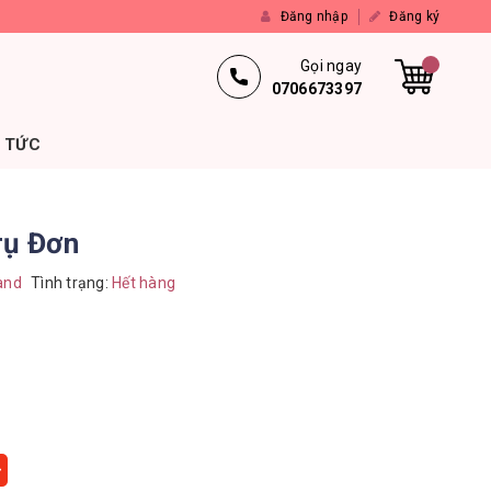
Đăng nhập
Đăng ký
Gọi ngay
0706673397
N TỨC
rụ Đơn
and
Tình trạng:
Hết hàng