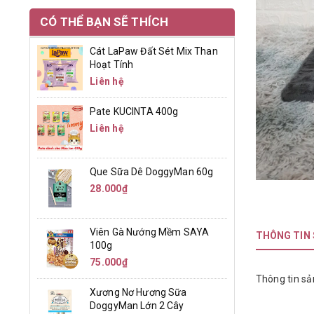
CÓ THỂ BẠN SẼ THÍCH
Cát LaPaw Đất Sét Mix Than
Hoạt Tính
Liên hệ
Pate KUCINTA 400g
Liên hệ
Que Sữa Dê DoggyMan 60g
28.000₫
Viên Gà Nướng Mềm SAYA
THÔNG TIN
100g
75.000₫
Thông tin sả
Xương Nơ Hương Sữa
DoggyMan Lớn 2 Cây