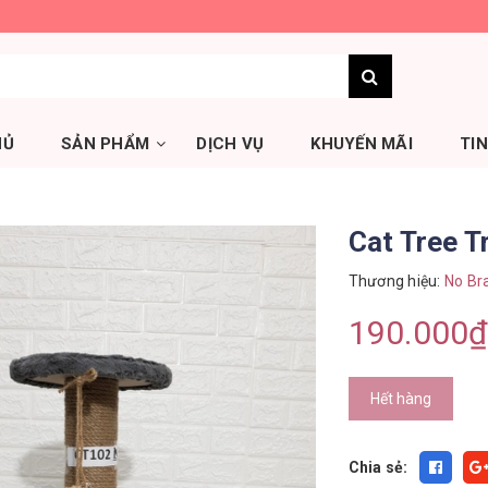
HỦ
SẢN PHẨM
DỊCH VỤ
KHUYẾN MÃI
TI
Cat Tree T
Thương hiệu:
No Br
190.000₫
Hết hàng
Chia sẻ: