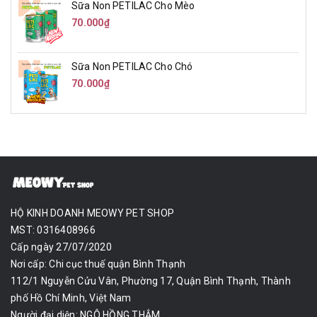
Sữa Non PETILAC Cho Mèo
70.000₫
Sữa Non PETILAC Cho Chó
70.000₫
HỘ KINH DOANH MEOWY PET SHOP
MST: 0316408966
Cấp ngày 27/07/2020
Nơi cấp: Chi cục thuế quận Bình Thạnh
112/1 Nguyễn Cửu Vân, Phường 17, Quận Bình Thạnh, Thành
phố Hồ Chí Minh, Việt Nam
Người đại diện: NGÔ HỒNG THẮM