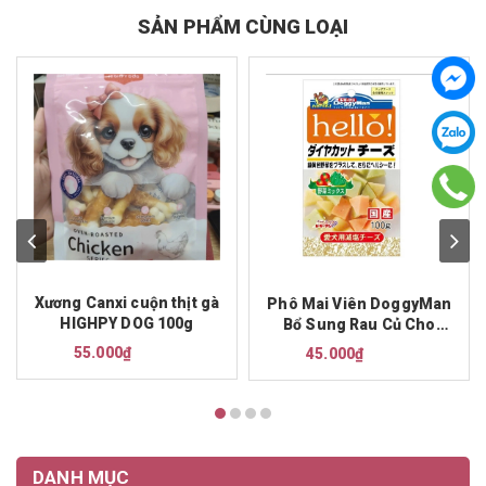
SẢN PHẨM CÙNG LOẠI
Xương Canxi cuộn thịt gà
Phô Mai Viên DoggyMan
HIGHPY DOG 100g
Bổ Sung Rau Củ Cho
Chó 100g
55.000₫
45.000₫
DANH MỤC