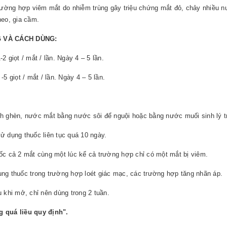
trường hợp viêm mắt do nhiễm trùng gây triệu chứng mắt đỏ, chảy nhiều 
heo, gia cầm.
 VÀ CÁCH DÙNG:
2 giọt / mắt / lần. Ngày 4 – 5 lần.
-5 giọt / mắt / lần. Ngày 4 – 5 lần.
ch ghèn, nước mắt bằng nước sôi để nguội hoặc bằng nước muối sinh lý t
ử dụng thuốc liên tục quá 10 ngày.
ốc cả 2 mắt cùng một lúc kể cả trường hợp chỉ có một mắt bị viêm.
ng thuốc trong trường hợp loét giác mạc, các trường hợp tăng nhãn áp.
u khi mở, chỉ nên dùng trong 2 tuần.
 quá liều quy định".