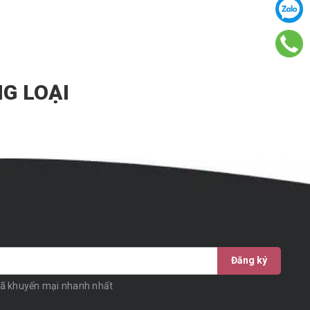
G LOẠI
Đăng ký
mã khuyến mại nhanh nhất