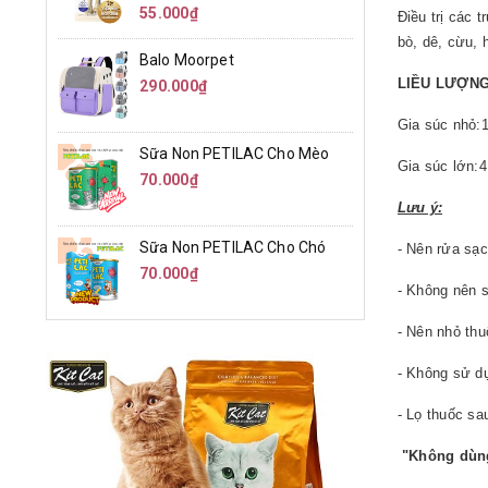
55.000₫
Điều trị các 
bò, dê, cừu, 
Balo Moorpet
LIỀU LƯỢNG
290.000₫
Gia súc nhỏ:1-
Sữa Non PETILAC Cho Mèo
Gia súc lớn:4 
70.000₫
Lưu ý:
Sữa Non PETILAC Cho Chó
- Nên rửa sạ
70.000₫
- Không nên s
- Nên nhỏ thu
- Không sử dụ
- Lọ thuốc sa
"Không dùng