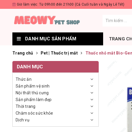
Giờ làm việc: Từ 09h00 đến 21h00 (Cả Cuối tuần và Ngày Lễ Tết)
DANH MỤC SẢN PHẨM
TRANG C
Trang chủ
Pet | Thuốc trị mắt
Thuốc nhỏ mắt Bio-Ge
DANH MỤC
Thức ăn
Sản phẩm vệ sinh
Nội thất thú cưng
Sản phẩm làm đẹp
Thời trang
Chăm sóc sức khỏe
Dịch vụ