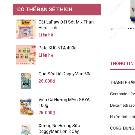
CÓ THỂ BẠN SẼ THÍCH
Cát LaPaw Đất Sét Mix Than
Hoạt Tính
Liên hệ
Pate KUCINTA 400g
Liên hệ
THÔNG TIN
Que Sữa Dê DoggyMan 60g
28.000₫
THÀNH PHẦ
Gentamicin(a
Viên Gà Nướng Mềm SAYA
100g
Dexametha
75.000₫
Nước tinh kh
Xương Nơ Hương Sữa
CÔNG DỤNG
DoggyMan Lớn 2 Cây