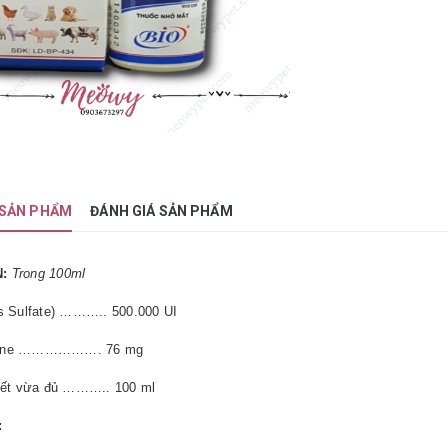
 SẢN PHẨM
ĐÁNH GIÁ SẢN PHẨM
N:
Trong 100ml
s Sulfate) ……….. 500.000 UI
sone ………………. 76 mg
iết vừa đủ ……….. 100 ml
: