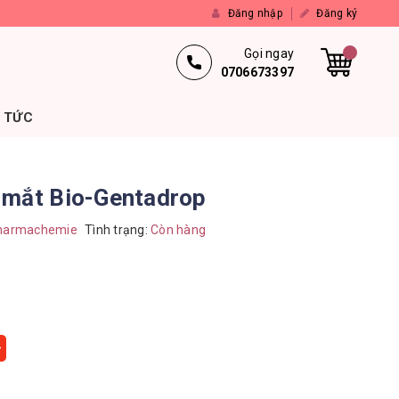
Đăng nhập
Đăng ký
Gọi ngay
0706673397
N TỨC
 mắt Bio-Gentadrop
harmachemie
Tình trạng:
Còn hàng