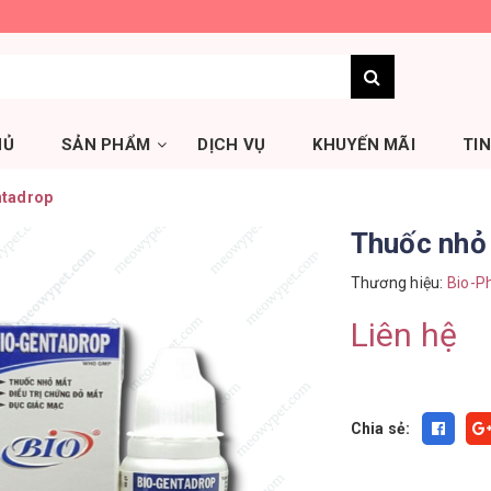
HỦ
SẢN PHẨM
DỊCH VỤ
KHUYẾN MÃI
TI
ntadrop
Thuốc nhỏ
Thương hiệu:
Bio-P
Liên hệ
Chia sẻ: