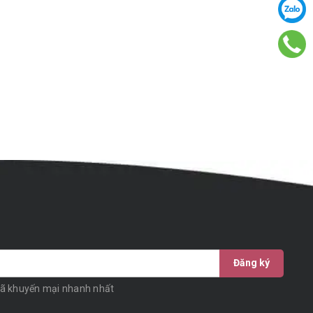
Đăng ký
mã khuyến mại nhanh nhất