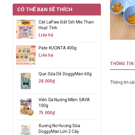
CÓ THỂ BẠN SẼ THÍCH
Cát LaPaw Đất Sét Mix Than
Hoạt Tính
Liên hệ
Pate KUCINTA 400g
Liên hệ
THÔNG TIN
Que Sữa Dê DoggyMan 60g
28.000₫
Thông tin sả
Viên Gà Nướng Mềm SAYA
100g
75.000₫
Xương Nơ Hương Sữa
DoggyMan Lớn 2 Cây