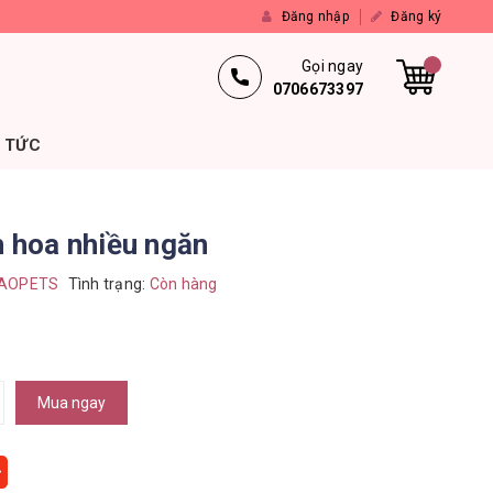
Đăng nhập
Đăng ký
Gọi ngay
0706673397
N TỨC
h hoa nhiều ngăn
AOPETS
Tình trạng:
Còn hàng
Mua ngay