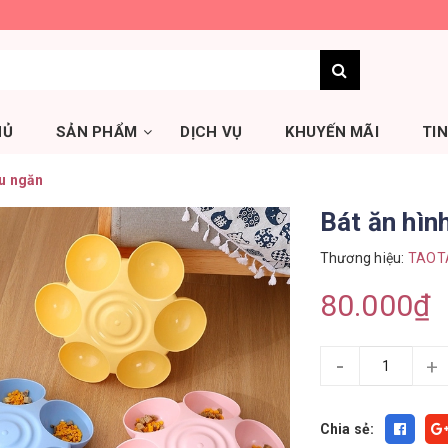
HỦ
SẢN PHẨM
DỊCH VỤ
KHUYẾN MÃI
TI
ều ngăn
Bát ăn hìn
Thương hiệu:
TAOT
80.000₫
-
+
Chia sẻ: