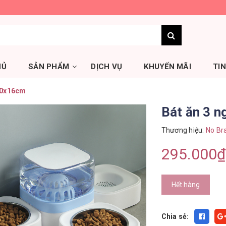
HỦ
SẢN PHẨM
DỊCH VỤ
KHUYẾN MÃI
TI
x30x16cm
Bát ăn 3 
Thương hiệu:
No Br
295.000₫
Hết hàng
Chia sẻ: