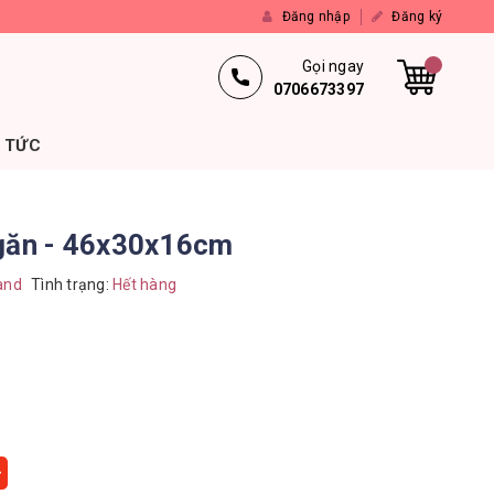
Đăng nhập
Đăng ký
Gọi ngay
0706673397
N TỨC
ngăn - 46x30x16cm
and
Tình trạng:
Hết hàng