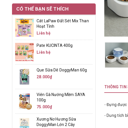
CÓ THỂ BẠN SẼ THÍCH
Cát LaPaw Đất Sét Mix Than
Hoạt Tính
Liên hệ
Pate KUCINTA 400g
Liên hệ
Que Sữa Dê DoggyMan 60g
28.000₫
THÔNG TIN
Viên Gà Nướng Mềm SAYA
100g
- Đựng được 
75.000₫
- Dung tích b
Xương Nơ Hương Sữa
DoggyMan Lớn 2 Cây