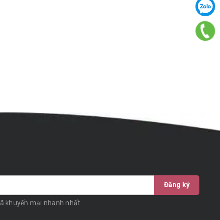
Đăng ký
mã khuyến mại nhanh nhất