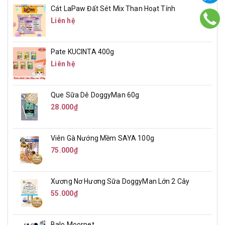
Cát LaPaw Đất Sét Mix Than Hoạt Tính
Liên hệ
Pate KUCINTA 400g
Liên hệ
Que Sữa Dê DoggyMan 60g
28.000₫
Viên Gà Nướng Mềm SAYA 100g
75.000₫
Xương Nơ Hương Sữa DoggyMan Lớn 2 Cây
55.000₫
Balo Moorpet