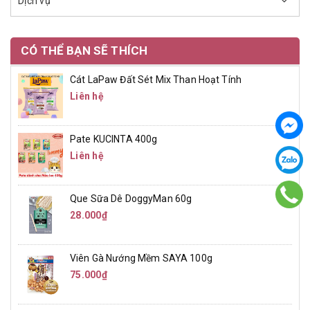
Dịch vụ
CÓ THỂ BẠN SẼ THÍCH
Cát LaPaw Đất Sét Mix Than Hoạt Tính
Liên hệ
Pate KUCINTA 400g
Liên hệ
Que Sữa Dê DoggyMan 60g
28.000₫
Viên Gà Nướng Mềm SAYA 100g
75.000₫