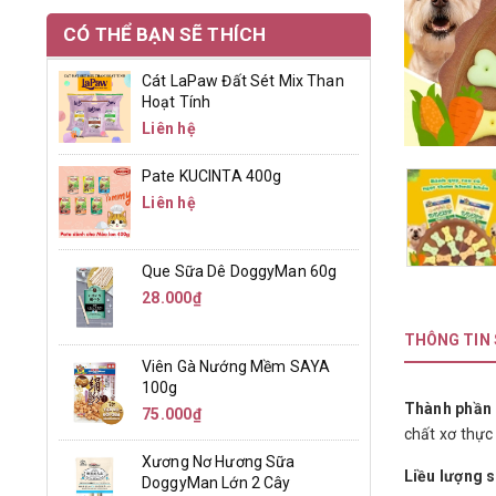
CÓ THỂ BẠN SẼ THÍCH
Cát LaPaw Đất Sét Mix Than
Hoạt Tính
Liên hệ
Pate KUCINTA 400g
Liên hệ
Que Sữa Dê DoggyMan 60g
28.000₫
THÔNG TIN
Viên Gà Nướng Mềm SAYA
100g
Thành phần 
75.000₫
chất xơ thực 
Xương Nơ Hương Sữa
Liều lượng 
DoggyMan Lớn 2 Cây