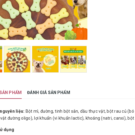
 SẢN PHẨM
ĐÁNH GIÁ SẢN PHẨM
nguyên liệu:
Bột mì, đường, tinh bột sắn, dầu thực vật, bột rau củ (bó 
vật đường oligo), lợi khuẩn (vi khuẩn lactic), khoáng (natri, canxi), b
sử dụng