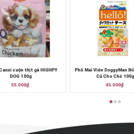
Canxi cuộn thịt gà HIGHPY
Phô Mai Viên DoggyMan Bổ
DOG 100g
Củ Cho Chó 100
55.000₫
45.000₫