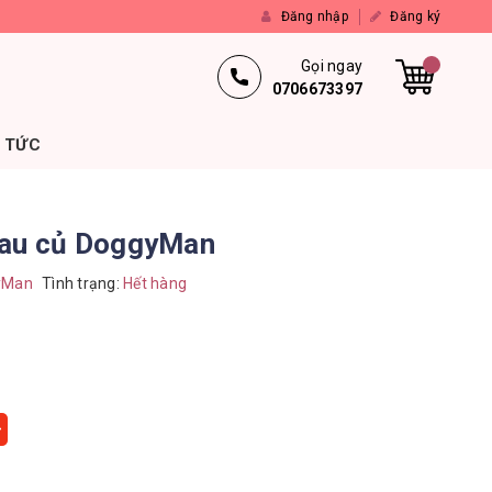
Đăng nhập
Đăng ký
Gọi ngay
0706673397
N TỨC
rau củ DoggyMan
yMan
Tình trạng:
Hết hàng