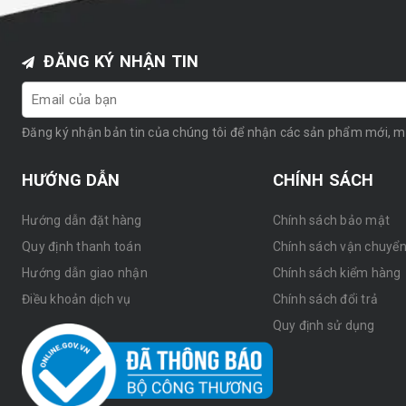
ĐĂNG KÝ NHẬN TIN
Đăng ký nhận bản tin của chúng tôi để nhận các sản phẩm mới, 
HƯỚNG DẪN
CHÍNH SÁCH
Hướng dẫn đặt hàng
Chính sách bảo mật
Quy định thanh toán
Chính sách vận chuyể
Hướng dẫn giao nhận
Chính sách kiểm hàng
Điều khoản dịch vụ
Chính sách đổi trả
Quy định sử dụng