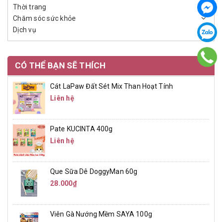
Thời trang
Chăm sóc sức khỏe
Dịch vụ
CÓ THỂ BẠN SẼ THÍCH
Cát LaPaw Đất Sét Mix Than Hoạt Tính
Liên hệ
Pate KUCINTA 400g
Liên hệ
Que Sữa Dê DoggyMan 60g
28.000₫
Viên Gà Nướng Mềm SAYA 100g