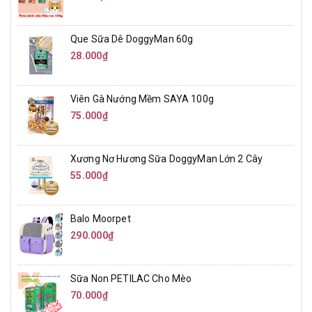
Que Sữa Dê DoggyMan 60g
28.000₫
Viên Gà Nướng Mềm SAYA 100g
75.000₫
Xương Nơ Hương Sữa DoggyMan Lớn 2 Cây
55.000₫
Balo Moorpet
290.000₫
Sữa Non PETILAC Cho Mèo
70.000₫