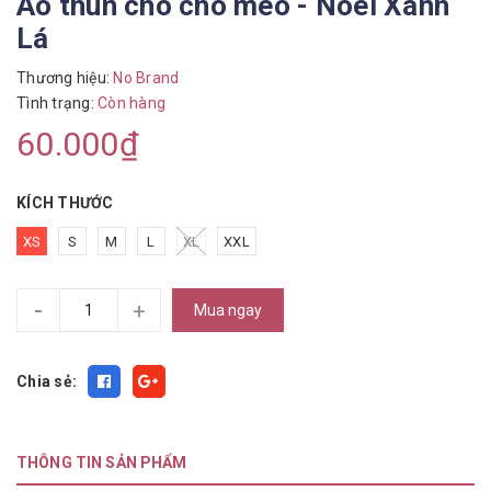
Áo thun cho chó mèo - Noel Xanh
Lá
Thương hiệu:
No Brand
Tình trạng:
Còn hàng
60.000₫
KÍCH THƯỚC
XS
S
M
L
XL
XXL
-
+
Mua ngay
Chia sẻ:
THÔNG TIN SẢN PHẨM