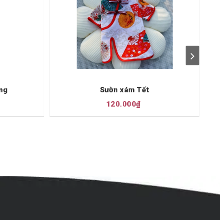
ng
Sườn xám Tết
120.000₫