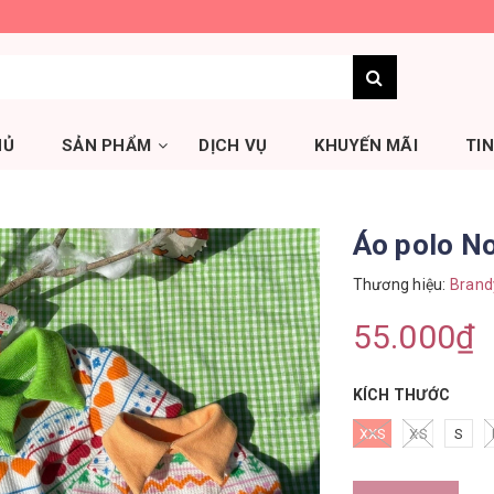
HỦ
SẢN PHẨM
DỊCH VỤ
KHUYẾN MÃI
TI
Áo polo N
Thương hiệu:
Brand
55.000₫
KÍCH THƯỚC
XXS
XS
S