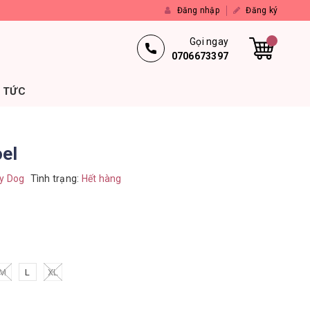
Đăng nhập
Đăng ký
Gọi ngay
0706673397
N TỨC
oel
y Dog
Tình trạng:
Hết hàng
M
L
XL