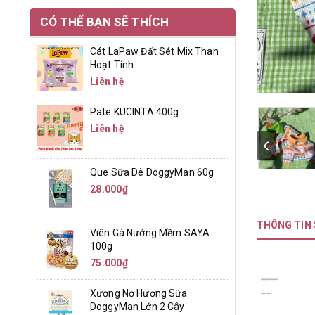
CÓ THỂ BẠN SẼ THÍCH
Cát LaPaw Đất Sét Mix Than
Hoạt Tính
Liên hệ
Pate KUCINTA 400g
Liên hệ
Que Sữa Dê DoggyMan 60g
28.000₫
THÔNG TIN
Viên Gà Nướng Mềm SAYA
100g
75.000₫
Xương Nơ Hương Sữa
DoggyMan Lớn 2 Cây