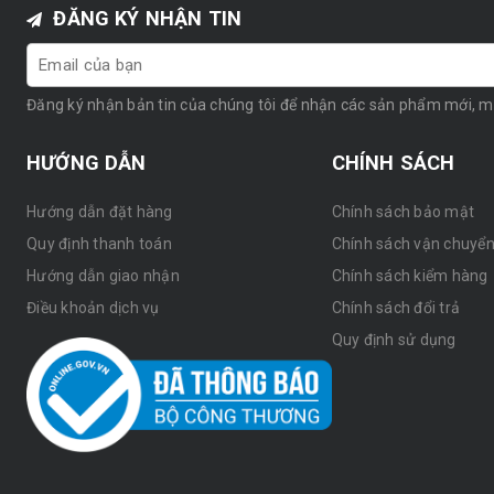
ĐĂNG KÝ NHẬN TIN
Đăng ký nhận bản tin của chúng tôi để nhận các sản phẩm mới, 
HƯỚNG DẪN
CHÍNH SÁCH
Hướng dẫn đặt hàng
Chính sách bảo mật
Quy định thanh toán
Chính sách vận chuyể
Hướng dẫn giao nhận
Chính sách kiểm hàng
Điều khoản dịch vụ
Chính sách đổi trả
Quy định sử dụng