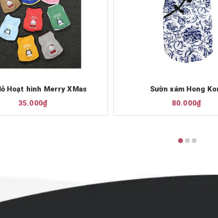
lỗ Hoạt hình Merry XMas
Sườn xám Hong Ko
35.000₫
80.000₫