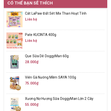
CÓ THỂ BẠN SẼ THÍCH
Cát LaPaw Đất Sét Mix Than Hoạt Tính
Liên hệ
Pate KUCINTA 400g
Liên hệ
Que Sữa Dê DoggyMan 60g
28.000₫
Viên Gà Nướng Mềm SAYA 100g
75.000₫
Xương Nơ Hương Sữa DoggyMan Lớn 2 Cây
55.000₫