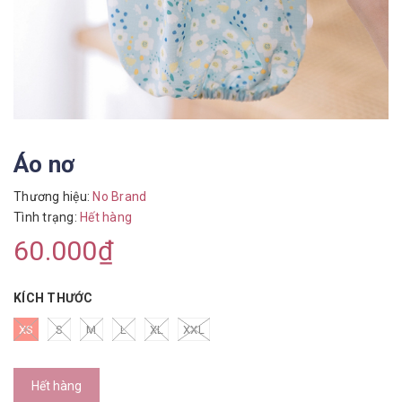
Áo nơ
Thương hiệu:
No Brand
Tình trạng:
Hết hàng
60.000₫
KÍCH THƯỚC
XS
S
M
L
XL
XXL
Hết hàng