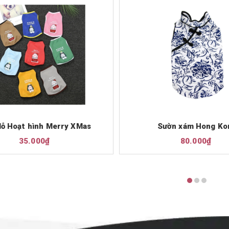
lỗ Hoạt hình Merry XMas
Sườn xám Hong Ko
35.000₫
80.000₫