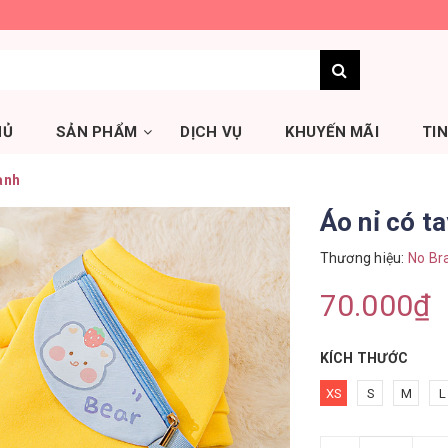
HỦ
SẢN PHẨM
DỊCH VỤ
KHUYẾN MÃI
TI
anh
Áo nỉ có t
Thương hiệu:
No Br
70.000₫
KÍCH THƯỚC
XS
S
M
L