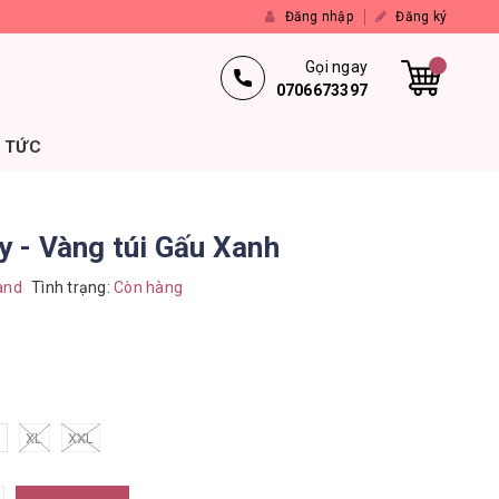
Đăng nhập
Đăng ký
Gọi ngay
0706673397
N TỨC
ay - Vàng túi Gấu Xanh
and
Tình trạng:
Còn hàng
XL
XXL