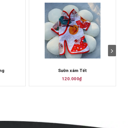
ng
Sườn xám Tết
120.000₫