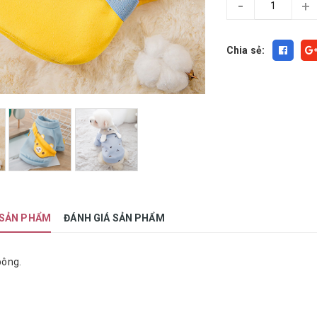
-
+
Chia sẻ:
 SẢN PHẨM
ĐÁNH GIÁ SẢN PHẨM
 bông.