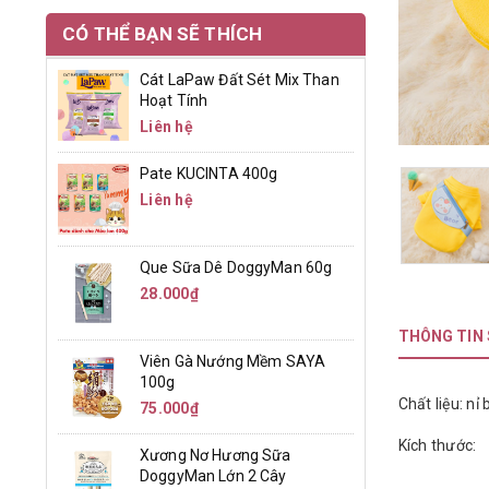
CÓ THỂ BẠN SẼ THÍCH
Cát LaPaw Đất Sét Mix Than
Hoạt Tính
Liên hệ
Pate KUCINTA 400g
Liên hệ
Que Sữa Dê DoggyMan 60g
28.000₫
THÔNG TIN
Viên Gà Nướng Mềm SAYA
100g
Chất liệu: nỉ
75.000₫
Kích thước:
Xương Nơ Hương Sữa
DoggyMan Lớn 2 Cây