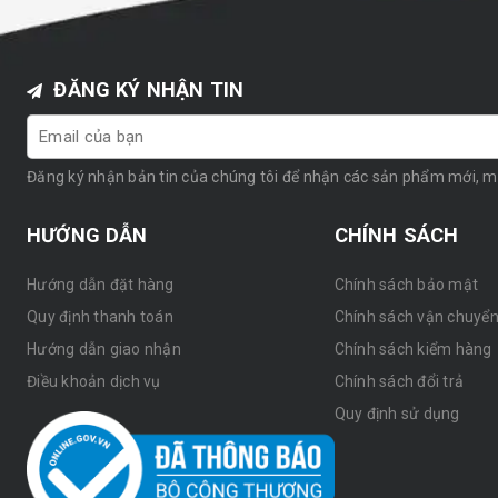
ĐĂNG KÝ NHẬN TIN
Đăng ký nhận bản tin của chúng tôi để nhận các sản phẩm mới, 
HƯỚNG DẪN
CHÍNH SÁCH
Hướng dẫn đặt hàng
Chính sách bảo mật
Quy định thanh toán
Chính sách vận chuyể
Hướng dẫn giao nhận
Chính sách kiểm hàng
Điều khoản dịch vụ
Chính sách đổi trả
Quy định sử dụng