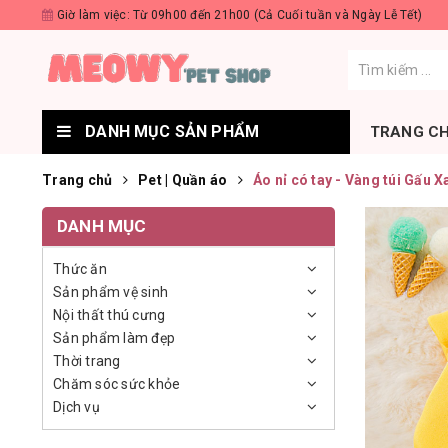
Giờ làm việc: Từ 09h00 đến 21h00 (Cả Cuối tuần và Ngày Lễ Tết)
DANH MỤC SẢN PHẨM
TRANG C
Trang chủ
Pet | Quần áo
Áo nỉ có tay - Vàng túi Gấu X
DANH MỤC
Thức ăn
Sản phẩm vệ sinh
Nội thất thú cưng
Sản phẩm làm đẹp
Thời trang
Chăm sóc sức khỏe
Dịch vụ