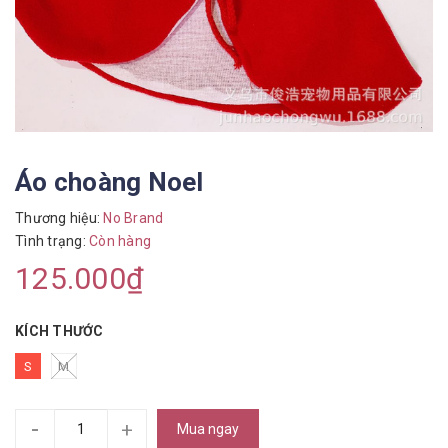
Áo choàng Noel
Thương hiệu:
No Brand
Tình trạng:
Còn hàng
125.000₫
KÍCH THƯỚC
S
M
-
+
Mua ngay