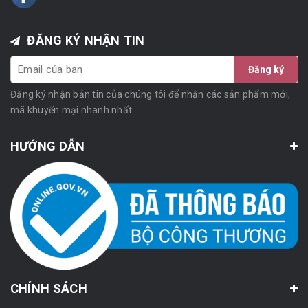
ĐĂNG KÝ NHẬN TIN
Đăng ký
Đăng ký nhận bản tin của chúng tôi để nhận các sản phẩm mới,
mã khuyến mại nhanh nhất
HƯỚNG DẪN
CHÍNH SÁCH