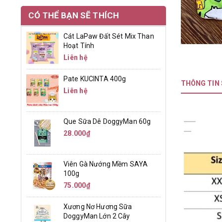
CÓ THỂ BẠN SẼ THÍCH
Cát LaPaw Đất Sét Mix Than
Hoạt Tính
Liên hệ
Pate KUCINTA 400g
THÔNG TIN
Liên hệ
Que Sữa Dê DoggyMan 60g
28.000₫
Viên Gà Nướng Mềm SAYA
100g
75.000₫
Xương Nơ Hương Sữa
DoggyMan Lớn 2 Cây