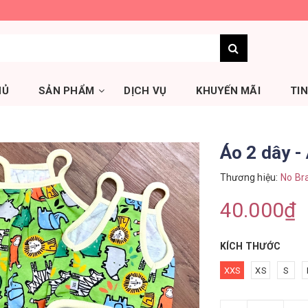
HỦ
SẢN PHẨM
DỊCH VỤ
KHUYẾN MÃI
TI
Áo 2 dây -
Thương hiệu:
No Br
40.000₫
KÍCH THƯỚC
XXS
XS
S