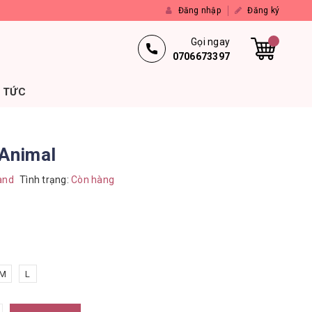
Đăng nhập
Đăng ký
Gọi ngay
0706673397
N TỨC
 Animal
and
Tình trạng:
Còn hàng
M
L