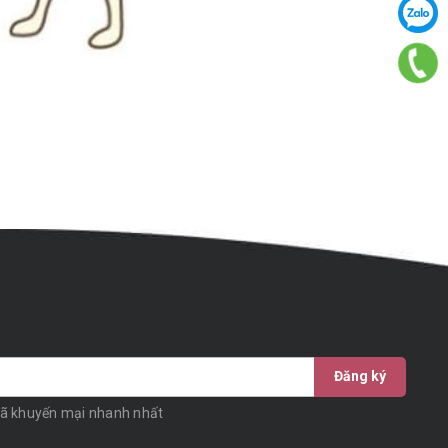
Đăng ký
mã khuyến mại nhanh nhất